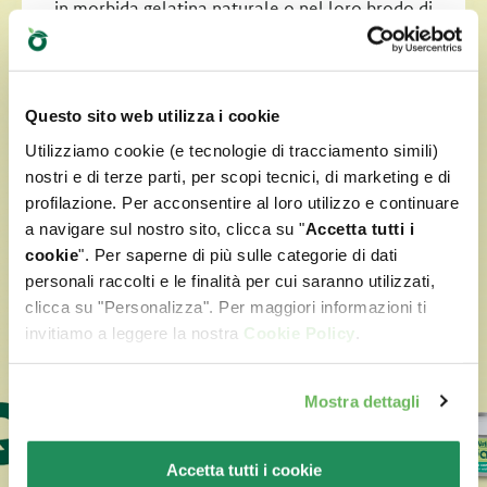
in morbida gelatina naturale o nel loro brodo di
cottura, naturalmente ricco di nutrienti. Per
rendere ancora più irresistibile la ciotola dei nostri
amici felini.
Questo sito web utilizza i cookie
Utilizziamo cookie (e tecnologie di tracciamento simili)
VERSIONE SOFT JELLY
nostri e di terze parti, per scopi tecnici, di marketing e di
profilazione. Per acconsentire al loro utilizzo e continuare
a navigare sul nostro sito, clicca su "
Accetta tutti i
VERSIONE COOKING BROTH
cookie
". Per saperne di più sulle categorie di dati
personali raccolti e le finalità per cui saranno utilizzati,
clicca su "Personalizza". Per maggiori informazioni ti
CARATTERISTICHE
invitiamo a leggere la nostra
Cookie Policy
.
Mostra dettagli
Accetta tutti i cookie