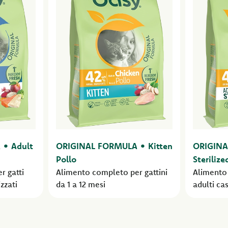
• Adult
ORIGINAL FORMULA • Kitten
ORIGINA
Pollo
Sterilize
r gatti
Alimento completo per gattini
Alimento 
izzati
da 1 a 12 mesi
adulti cas