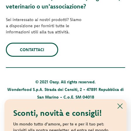
veterinario o un'associazione?
Sei interessato ai nostri prodotti? Siamo
a disposizione per fornirti tutte le
informazioni utili alla tua attività.
CONTATTACI
© 2021 Oasy. All rights reserved.
Wonderfood S.p.A. Strada dei Censiti, 2 - 47891 Repubblica di
San Marino - C.o.E. SM 04018
Privacy policy
-
Cookie policy
-
Sitemap
Sconti, novità e consigli!
Un mondo tutto d'amore, per te e per il tuo pet:
iscriviti alla nostra newsletter, ed entra nel mondo