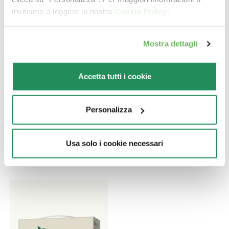
invitiamo a leggere la nostra
Cookie Policy
.
Mostra dettagli
LIFESTAGE • Adult
GRAIN FREE
Accetta tutti i cookie
Hairball Pollo
FORMULA • Adult
Tacchino
Alimento completo per
Personalizza
gatti adulti predisposti
Alimento completo per
alla formazione di boli di
gatti adulti. Prodotto
pelo
Usa solo i cookie necessari
senza cereali