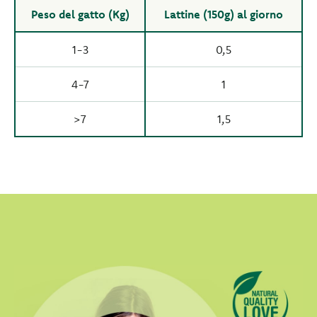
Peso del gatto (Kg)
Lattine (150g) al giorno
1-3
0,5
4-7
1
>7
1,5