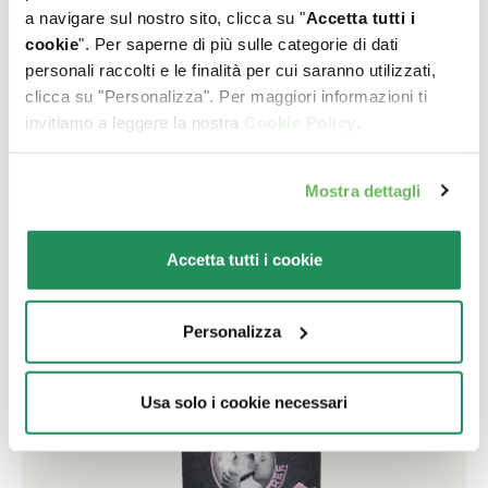
a navigare sul nostro sito, clicca su "
Accetta tutti i
cookie
". Per saperne di più sulle categorie di dati
personali raccolti e le finalità per cui saranno utilizzati,
GRAIN FREE FORMULA • Adult Medium/Large
clicca su "Personalizza". Per maggiori informazioni ti
BUFALO con Patate e Carote
invitiamo a leggere la nostra
Cookie Policy
.
Tocchetti di carne. Alimento complementare per cani
adulti. Prodotto senza cereali
Mostra dettagli
Accetta tutti i cookie
Personalizza
Usa solo i cookie necessari