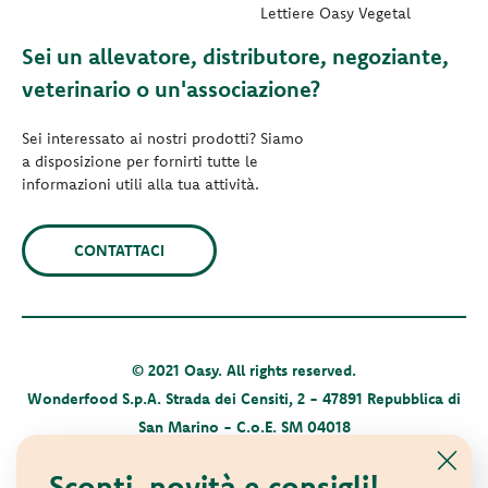
Lettiere Oasy Vegetal
Sei un allevatore, distributore, negoziante,
veterinario o un'associazione?
Sei interessato ai nostri prodotti? Siamo
a disposizione per fornirti tutte le
informazioni utili alla tua attività.
CONTATTACI
© 2021 Oasy. All rights reserved.
Wonderfood S.p.A. Strada dei Censiti, 2 - 47891 Repubblica di
San Marino - C.o.E. SM 04018
Privacy policy
-
Cookie policy
-
Sitemap
Sconti, novità e consigli!