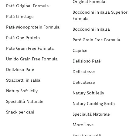
Original Formula
Paté Original Formula
Bocconcini in salsa Superior
Paté Lifestage
Formula
Paté Monoprotein Formula
Bocconcini in salsa
Paté One Protein
Paté Grain Free Formula
Paté Grain Free Formula
Caprice
Umido Grain Free Formula
Delizioso Paté
Delizioso Paté
Delicatesse
Straccetti in salsa
Delicatesse
Natury Soft Jelly
Natury Soft Jelly
Specialità Naturale
Natury Cooking Broth
Snack per cani
Specialità Naturale
More Love
Snack per gatti