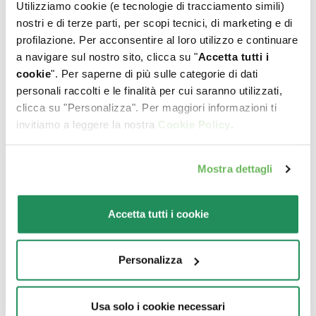
Utilizziamo cookie (e tecnologie di tracciamento simili)
nostri e di terze parti, per scopi tecnici, di marketing e di
profilazione. Per acconsentire al loro utilizzo e continuare
a navigare sul nostro sito, clicca su "
Accetta tutti i
cookie
". Per saperne di più sulle categorie di dati
personali raccolti e le finalità per cui saranno utilizzati,
clicca su "Personalizza". Per maggiori informazioni ti
invitiamo a leggere la nostra
Cookie Policy
.
Mostra dettagli
GRAIN FREE FORMULA • Adult Medium/Large
Accetta tutti i cookie
Tacchino
Alimento completo per cani adulti di taglia media e
Personalizza
grande di un anno o più. Prodotto senza cereali
Usa solo i cookie necessari