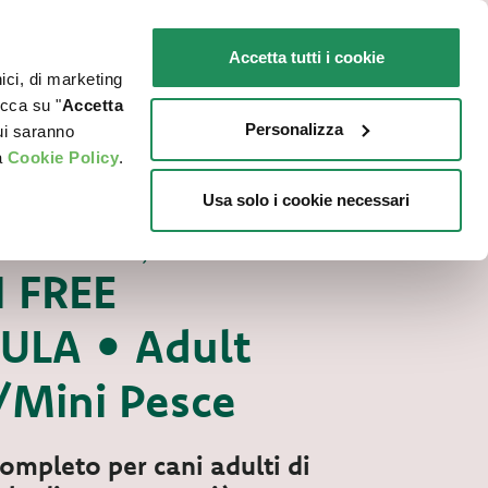
IT
SENSIBILI
Promo in negozio
Accetta tutti i cookie
nici, di marketing
O
DOVE ACQUISTARE
PET NEWS
icca su "
Accetta
Personalizza
cui saranno
a
Cookie Policy
.
Usa solo i cookie necessari
ecco Grain Free Formula
ANI SENZA GLUTINE, SENZA CEREALI
 FREE
LA • Adult
/Mini Pesce
ompleto per cani adulti di