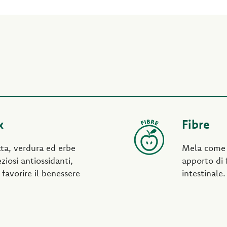
x
Fibre
tta, verdura ed erbe
Mela come f
ziosi antiossidanti,
apporto di f
 favorire il benessere
intestinale.