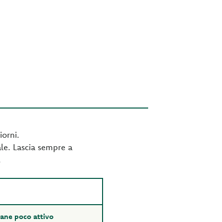
iorni.
male. Lascia sempre a
.
ane poco attivo