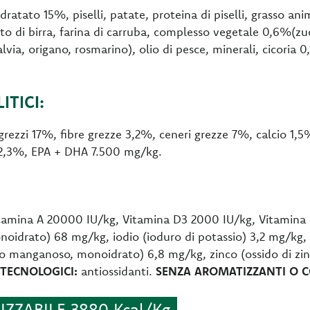
dratato 15%, piselli, patate, proteina di piselli, grasso an
to di birra, farina di carruba, complesso vegetale 0,6%(zu
salvia, origano, rosmarino), olio di pesce, minerali, cicori
TICI:
grezzi 17%, fibre grezze 3,2%, ceneri grezze 7%, calcio 1,
 2,3%, EPA + DHA 7.500 mg/kg.
tamina A 20000 IU/kg, Vitamina D3 2000 IU/kg, Vitamina
 monoidrato) 68 mg/kg, iodio (ioduro di potassio) 3,2 mg/kg,
 manganoso, monoidrato) 6,8 mg/kg, zinco (ossido di zinc
 TECNOLOGICI:
antiossidanti.
SENZA AROMATIZZANTI O CO
ZZABILE 3880 Kcal/Kg