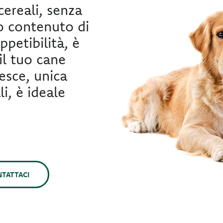
ereali, senza
o contenuto di
ppetibilità, è
il tuo cane
esce, unica
i, è ideale
.
TATTACI