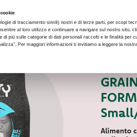
PER CANI 
 cookie
Faq
Contatti
Sei un allevatore?
ogie di tracciamento simili) nostri e di terze parti, per scopi tec
IL NOSTRO MONDO
PER IL TUO CANE
PER IL TUO GATT
sentire al loro utilizzo e continuare a navigare sul nostro sito, cl
 di più sulle categorie di dati personali raccolti e le finalità per 
onalizza". Per maggiori informazioni ti invitiamo a leggere la nostr
Per il tuo cane
S
CIBO SECCO PER C
GRAIN
FORMU
Small
Alimento c