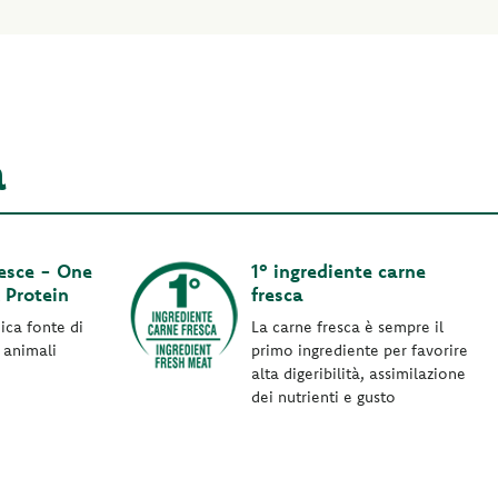
a
esce - One
1° ingrediente carne
 Protein
fresca
ica fonte di
La carne fresca è sempre il
 animali
primo ingrediente per favorire
alta digeribilità, assimilazione
dei nutrienti e gusto