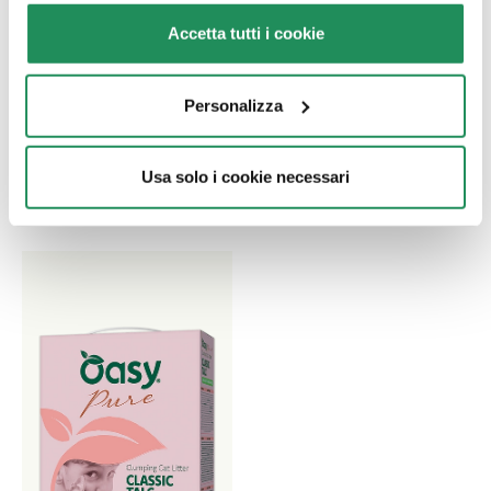
SNACK • Creamy
LIFESTAGE • Adult
Accetta tutti i cookie
Snack Salmone
Hairball Pollo
Alimento complementare
Alimento completo per
Personalizza
per gatti
gatti adulti predisposti
alla formazione di boli di
pelo
Usa solo i cookie necessari