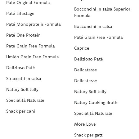
Paté Original Formula
Bocconcini in salsa Superior
Paté Lifestage
Formula
Paté Monoprotein Formula
Bocconcini in salsa
Paté One Protein
Paté Grain Free Formula
Paté Grain Free Formula
Caprice
Umido Grain Free Formula
Delizioso Paté
Delizioso Paté
Delicatesse
Straccetti in salsa
Delicatesse
Natury Soft Jelly
Natury Soft Jelly
Specialità Naturale
Natury Cooking Broth
Snack per cani
Specialità Naturale
More Love
Snack per gatti