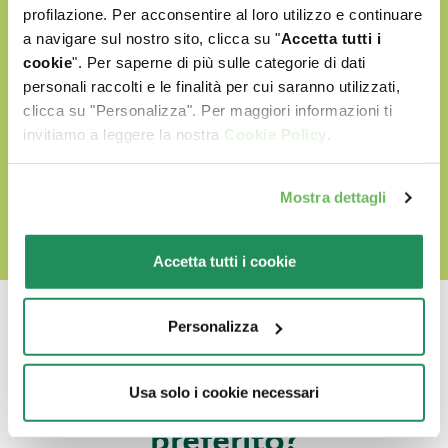
profilazione. Per acconsentire al loro utilizzo e continuare
Senza OGM e Soia
a navigare sul nostro sito, clicca su "
Accetta tutti i
cookie
". Per saperne di più sulle categorie di dati
Cruelty free
personali raccolti e le finalità per cui saranno utilizzati,
clicca su "Personalizza". Per maggiori informazioni ti
invitiamo a leggere la nostra
Cookie Policy
.
SCOPRI IL NOSTRO MONDO D'AMORE
Mostra dettagli
Accetta tutti i cookie
Personalizza
Quale sarà il suo
Usa solo i cookie necessari
preferito?