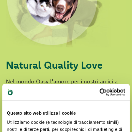
Natural Quality Love
Nel mondo Oasy l'amore per i nostri amici a
quattro zampe è sempre al centro.
I nostri prodotti sono:
Questo sito web utilizza i cookie
Preparati con ingredienti naturali
Utilizziamo cookie (e tecnologie di tracciamento simili)
Senza coloranti artificiali
nostri e di terze parti, per scopi tecnici, di marketing e di