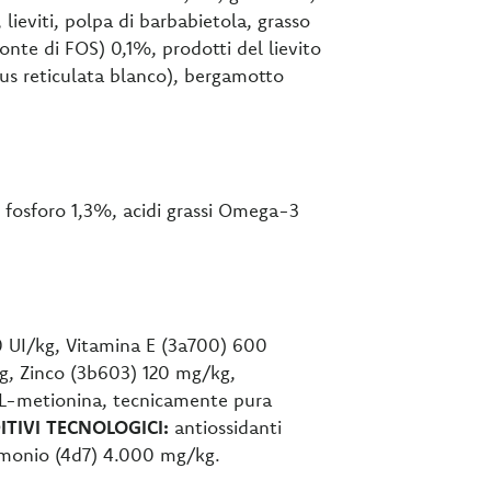
, lieviti, polpa di barbabietola, grasso
onte di FOS) 0,1%, prodotti del lievito
us reticulata blanco), bergamotto
, fosforo 1,3%, acidi grassi Omega-3
0 UI/kg, Vitamina E (3a700) 600
g, Zinco (3b603) 120 mg/kg,
DL-metionina, tecnicamente pura
ITIVI TECNOLOGICI:
antiossidanti
monio (4d7) 4.000 mg/kg.