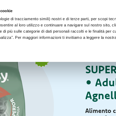
PER CANI 
 cookie
Faq
Contatti
Sei un allevatore?
ogie di tracciamento simili) nostri e di terze parti, per scopi tec
IL NOSTRO MONDO
PER IL TUO CANE
PER IL TUO GATT
sentire al loro utilizzo e continuare a navigare sul nostro sito, cl
 di più sulle categorie di dati personali raccolti e le finalità per 
onalizza". Per maggiori informazioni ti invitiamo a leggere la nostr
Per il tuo gatto
CIBO SECCO PER G
SUPE
• Adul
Agnel
Alimento c