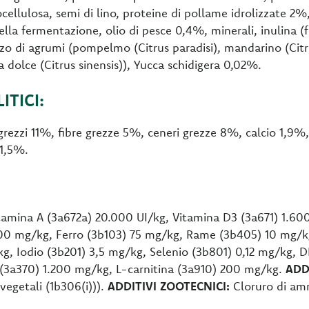
ignocellulosa, semi di lino, proteine di pollame idrolizzate 2%
lla fermentazione, olio di pesce 0,4%, minerali, inulina (f
zo di agrumi (pompelmo (Citrus paradisi), mandarino (Citr
a dolce (Citrus sinensis)), Yucca schidigera 0,02%.
TICI:
grezzi 11%, fibre grezze 5%, ceneri grezze 8%, calcio 1,9%
 1,5%.
amina A (3a672a) 20.000 UI/kg, Vitamina D3 (3a671) 1.60
100 mg/kg, Ferro (3b103) 75 mg/kg, Rame (3b405) 10 mg/k
g, Iodio (3b201) 3,5 mg/kg, Selenio (3b801) 0,12 mg/kg, 
 (3a370) 1.200 mg/kg, L-carnitina (3a910) 200 mg/kg.
ADD
 vegetali (1b306(i))).
ADDITIVI ZOOTECNICI:
Cloruro di am