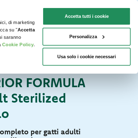
IT
SENSIBILI
Promo in negozio
Accetta tutti i cookie
nici, di marketing
O
DOVE ACQUISTARE
PET NEWS
icca su "
Accetta
Personalizza
cui saranno
a
Cookie Policy
.
Usa solo i cookie necessari
Secco Superior
ATTI
RIOR FORMULA
t Sterilized
lo
ompleto per gatti adulti