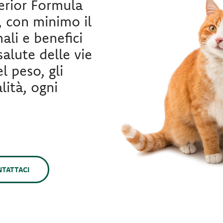
erior Formula
, con minimo il
ali e benefici
 salute delle vie
el peso, gli
lità, ogni
TATTACI