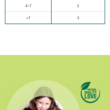
4-7
2
>7
3