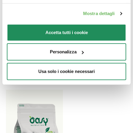
Mostra dettagli
CREAMY BISCUITS •
LETTIERA VEGETALE
Accetta tutti i cookie
Biscotti Cremosi con
• PEAS GREEN TEA
Agnello
Lettiera agglomerante per
Personalizza
gatti ai Piselli -
Alimento complementare
profumazione al Tè Verde
per gatti adulti, ideale
anche per gatti sterilizzati.
Usa solo i cookie necessari