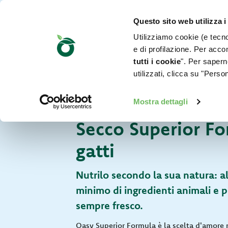
Questo sito web utilizza i
Utilizziamo cookie (e tecnol
e di profilazione. Per accon
tutti i cookie
". Per saperne
utilizzati, clicca su "Pers
Per il tuo gatto
Mostra dettagli
Secco Superior Fo
gatti
Nutrilo secondo la sua natura: a
minimo di ingredienti animali e 
sempre fresco.
Oasy Superior Formula è la scelta d'amore n