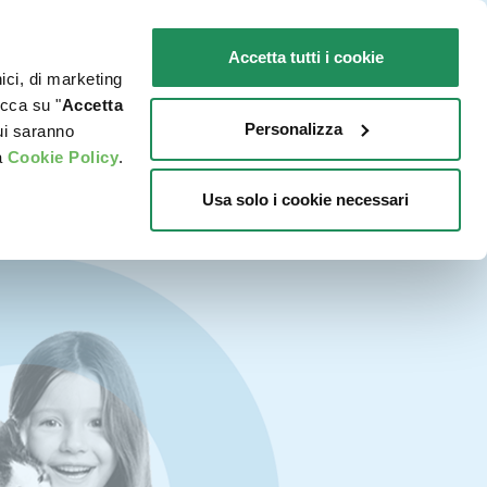
IT
SENSIBILI
Promo in negozio
Accetta tutti i cookie
nici, di marketing
O
DOVE ACQUISTARE
PET NEWS
icca su "
Accetta
Personalizza
cui saranno
a
Cookie Policy
.
Usa solo i cookie necessari