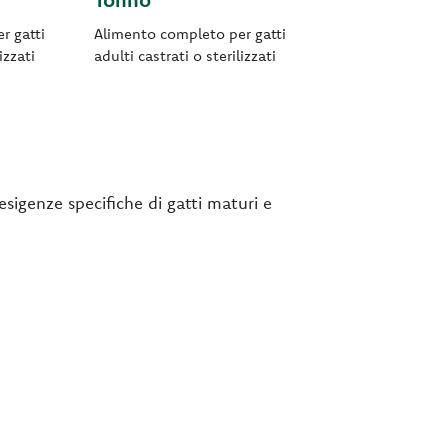
r gatti
Alimento completo per gatti
izzati
adulti castrati o sterilizzati
sigenze specifiche di gatti maturi e