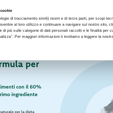
PER CANI 
 cookie
Faq
Contatti
Sei un allevatore?
ogie di tracciamento simili) nostri e di terze parti, per scopi tec
IL NOSTRO MONDO
PER IL TUO CANE
PER IL TUO GATT
sentire al loro utilizzo e continuare a navigare sul nostro sito, cl
 di più sulle categorie di dati personali raccolti e le finalità per 
onalizza". Per maggiori informazioni ti invitiamo a leggere la nostr
rmula per
limenti con il 60%
primo ingrediente
aturale per la dieta