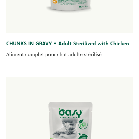
CHUNKS IN GRAVY • Adult Sterilized with Chicken
Aliment complet pour chat adulte stérilisé