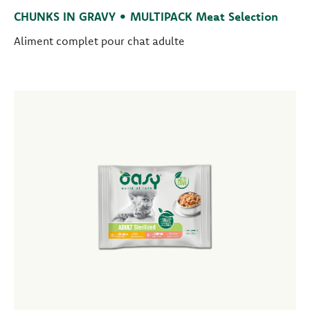
CHUNKS IN GRAVY • MULTIPACK Meat Selection
Aliment complet pour chat adulte