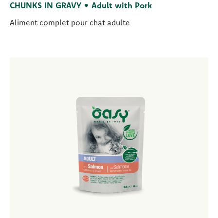
CHUNKS IN GRAVY • Adult with Pork
Aliment complet pour chat adulte