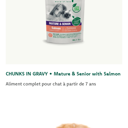
CHUNKS IN GRAVY • Mature & Senior with Salmon
Aliment complet pour chat à partir de 7 ans