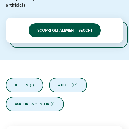
artificiels.
SCOPRI GLI ALIMENTI SECCHI
KITTEN
(1)
ADULT
(13)
MATURE & SENIOR
(1)