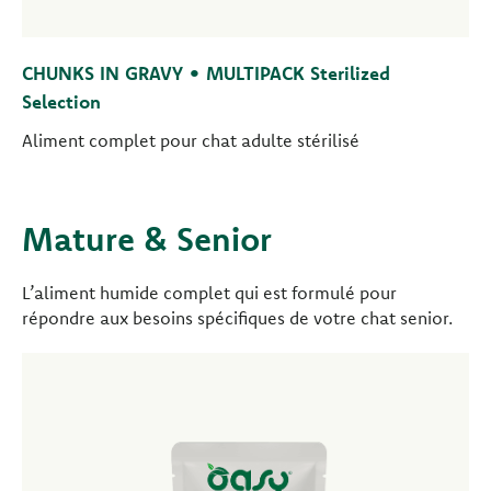
CHUNKS IN GRAVY • MULTIPACK Sterilized
Selection
Aliment complet pour chat adulte stérilisé
Mature & Senior
L’aliment humide complet qui est formulé pour
répondre aux besoins spécifiques de votre chat senior.