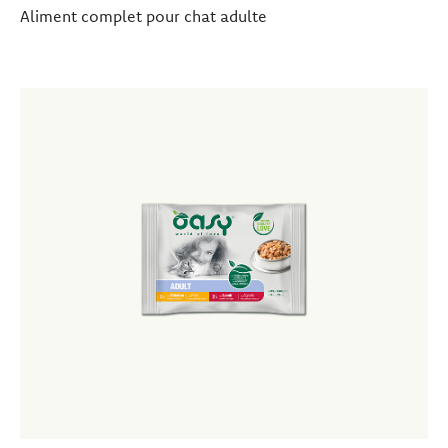
Aliment complet pour chat adulte