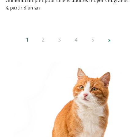
Aliment complet pour chiens adultes moyens et grands
à partir d’un an
1
2
3
4
5