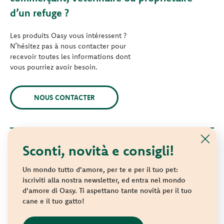
d’un refuge ?
Les produits Oasy vous intéressent ?
N’hésitez pas à nous contacter pour
recevoir toutes les informations dont
vous pourriez avoir besoin.
NOUS CONTACTER
Sconti, novità e consigli!
© 2021 Oasy. Tous droits réservés.
Wonderfood S.p.A. Strada dei Censiti, 2 - 47891 République de
Un mondo tutto d'amore, per te e per il tuo pet:
Saint-Marin - Identifiant COE SM 04018
iscriviti alla nostra newsletter, ed entra nel mondo
d'amore di Oasy. Ti aspettano tante novità per il tuo
Privacy policy
-
Cookie policy
-
Sitemap
cane e il tuo gatto!
websolute