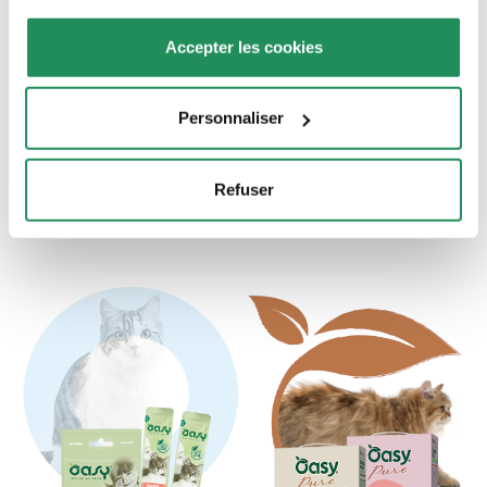
Natury Cooking
More Love
Accepter les cookies
Broth
humides
EN BOÎTE
DISPONIBLE EN BOÎTE, GREEN
CUP ET SACHET
Succulents filets de viande
Personnaliser
Aliments naturels de la plus
ou de poisson dans bouillon
haute qualité se déclinant
de cuisson
en d’originales combinaisons
Refuser
de saveurs.