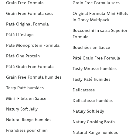
Grain Free Formula
Grain Free Formula secs
Grain Free Formula secs
Original Formula Mini Fillets
in Gravy Multipack
Paté Original Formula
Bocconcini in salsa Superior
Pâté Lifestage
Formula
Paté Monoprotein Formula
Bouchées en Sauce
Pâté One Protein
Pâté Grain Free Formula
Pâté Grain Free Formula
Tasty Mousse humides
Grain Free Formula humides
Tasty Paté humides
Tasty Paté humides
Delicatesse
Mini-Filets en Sauce
Delicatesse humides
Natury Soft Jelly
Natury Soft Jelly
Natural Range humides
Natury Cooking Broth
Friandises pour chien
Natural Range humides