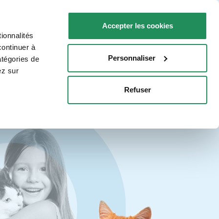
FR
Faq
Nous contacter
Accepter les cookies
ionnalités
R VOTRE CHAT
POINTS DE VENTE
continuer à
Personnaliser
atégories de
ez sur
Refuser