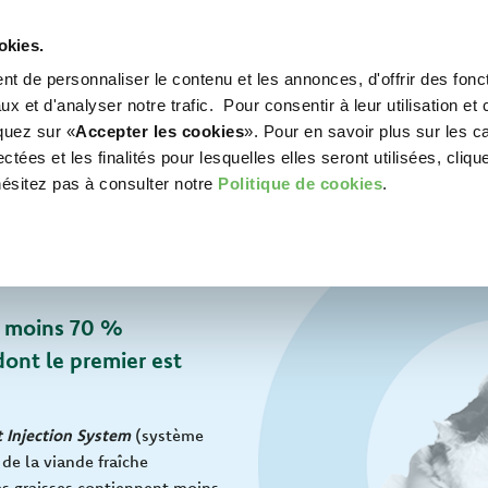
okies.
t de personnaliser le contenu et les annonces, d'offrir des fonct
WORLD OF LOVE
POUR VOTRE CHIEN
POU
x et d'analyser notre trafic. Pour consentir à leur utilisation et 
iquez sur «
Accepter les cookies
». Pour en savoir plus sur les c
tées et les finalités pour lesquelles elles seront utilisées, cliqu
hésitez pas à consulter notre
Politique de cookies
.
u moins 70 %
dont le premier est
 Injection System
(système
 de la viande fraîche
es graisses contiennent moins