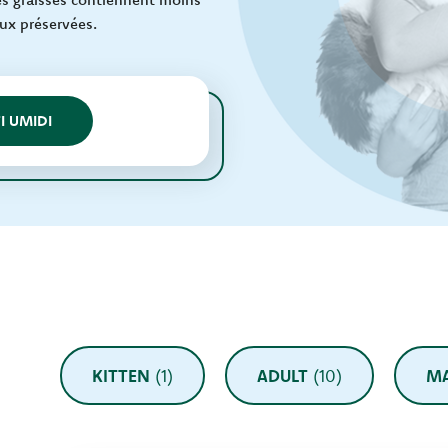
eux préservées.
I UMIDI
KITTEN
(1)
ADULT
(10)
MA