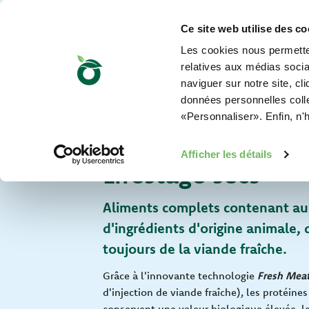
Ce site web utilise des co
Les cookies nous permetten
relatives aux médias sociau
naviguer sur notre site, cl
données personnelles collec
«Personnaliser». Enfin, n'
Pour votre chat
Afficher les détails
Lifestage secs
Aliments complets contenant a
d'ingrédients d'origine animale, 
toujours de la viande fraîche.
Grâce à l'innovante technologie
Fresh Meat
d'injection de viande fraîche), les protéines
conservent une valeur biologique élevée, l