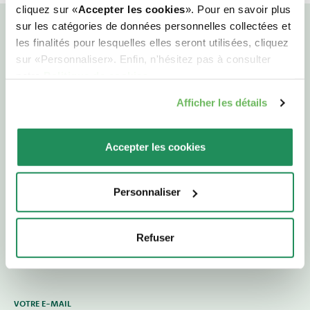
cliquez sur «
Accepter les cookies
». Pour en savoir plus
sur les catégories de données personnelles collectées et
les finalités pour lesquelles elles seront utilisées, cliquez
sur «Personnaliser». Enfin, n'hésitez pas à consulter
Notre Monde d’Amour pour
notre
Politique de cookies
.
vous et votre animal de
Afficher les détails
compagnie
Accepter les cookies
Abonnez-vous à notre newsletter
pour entrer dans le Monde d’Amour
Personnaliser
Oasy ! Toute l’actualité pour vous et
vos animaux de compagnie.
Refuser
VOTRE E-MAIL