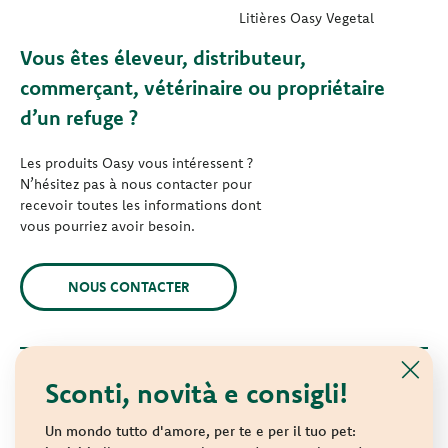
Litières Oasy Vegetal
Vous êtes éleveur, distributeur,
commerçant, vétérinaire ou propriétaire
d’un refuge ?
Les produits Oasy vous intéressent ?
N’hésitez pas à nous contacter pour
recevoir toutes les informations dont
vous pourriez avoir besoin.
NOUS CONTACTER
Sconti, novità e consigli!
© 2021 Oasy. Tous droits réservés.
Wonderfood S.p.A. Strada dei Censiti, 2 - 47891 République de
Un mondo tutto d'amore, per te e per il tuo pet: