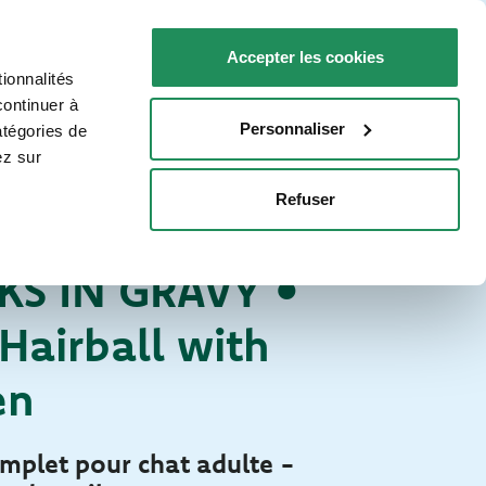
FR
Faq
Nous contacter
Accepter les cookies
ionnalités
R VOTRE CHAT
POINTS DE VENTE
continuer à
Personnaliser
atégories de
ez sur
Refuser
Bouchées en Sauce
ES POUR CHATS
S IN GRAVY •
Hairball with
en
mplet pour chat adulte -