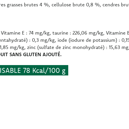
res grasses brutes 4 %, cellulose brute 0,8 %, cendres br
Vitamine E : 74 mg/kg, taurine : 226,06 mg/kg, Vitamine B
 pentahydraté) : 0,3 mg/kg, iode (iodure de potassium) : 0
,85 mg/kg, zinc (sulfate de zinc monohydraté) : 15,63 m
DUIT SANS GLUTEN AJOUTÉ.
SABLE 78 Kcal/100 g