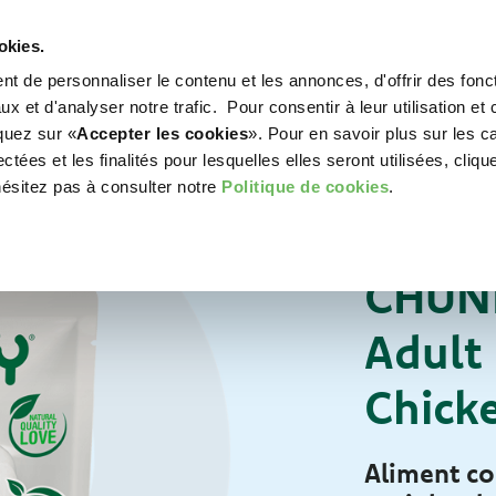
okies.
t de personnaliser le contenu et les annonces, d'offrir des fonct
WORLD OF LOVE
POUR VOTRE CHIEN
POU
x et d'analyser notre trafic. Pour consentir à leur utilisation et 
iquez sur «
Accepter les cookies
». Pour en savoir plus sur les c
tées et les finalités pour lesquelles elles seront utilisées, cliqu
hésitez pas à consulter notre
Politique de cookies
.
Pour votre chat
ALIMENTS HUMID
CHUNK
Adult 
Chick
Aliment co