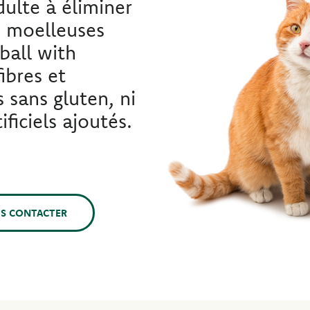
dulte à éliminer
s moelleuses
ball with
ibres et
 sans gluten, ni
ificiels ajoutés.
S CONTACTER