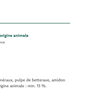
’origine animale
ence
minéraux, pulpe de betterave, amidon
rigine animale : min. 13 %.