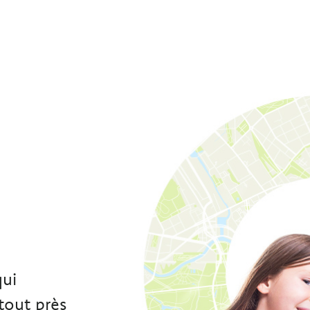
e
qui
tout près