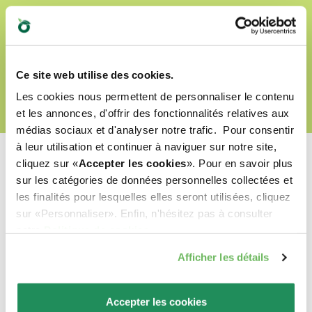
DÉCOUVRIR NOTRE MONDE D’AMOUR
Ce site web utilise des cookies.
Les cookies nous permettent de personnaliser le contenu
et les annonces, d'offrir des fonctionnalités relatives aux
médias sociaux et d'analyser notre trafic. Pour consentir
à leur utilisation et continuer à naviguer sur notre site,
cliquez sur «
Accepter les cookies
». Pour en savoir plus
sur les catégories de données personnelles collectées et
les finalités pour lesquelles elles seront utilisées, cliquez
Quel est leur préféré ?
sur «Personnaliser». Enfin, n'hésitez pas à consulter
notre
Politique de cookies
.
Découvrez nos meilleurs produits pour votre
Afficher les détails
animal de compagnie !
Accepter les cookies