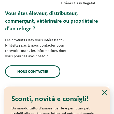
Litières Oasy Vegetal
Vous êtes éleveur, distributeur,
commerçant, vétérinaire ou propriétaire
d’un refuge ?
Les produits Oasy vous intéressent ?
N’hésitez pas à nous contacter pour
recevoir toutes les informations dont
vous pourriez avoir besoin.
NOUS CONTACTER
Sconti, novità e consigli!
© 2021 Oasy. Tous droits réservés.
Wonderfood S.p.A. Strada dei Censiti, 2 - 47891 République de
Un mondo tutto d'amore, per te e per il tuo pet:
Saint-Marin - Identifiant COE SM 04018
iscriviti alla nostra newsletter, ed entra nel mondo