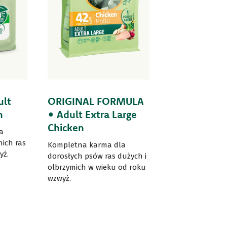
ult
ORIGINAL FORMULA
n
• Adult Extra Large
Chicken
a
ich ras
Kompletna karma dla
yż.
dorosłych psów ras dużych i
olbrzymich w wieku od roku
wzwyż.