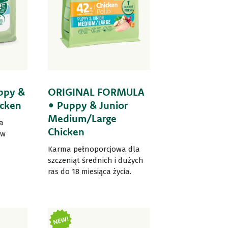
ppy &
ORIGINAL FORMULA
icken
• Puppy & Junior
Medium/Large
a
Chicken
 w
Karma pełnoporcjowa dla
szczeniąt średnich i dużych
ras do 18 miesiąca życia.