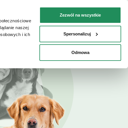
PL
Faq
Skontaktuj się z nami
Zezwól na wszystkie
społecznościowe
ZIE KUPIĆ / LOKALIZATOR SKLEPÓW
lądanie naszej
Spersonalizuj
osobowych i ich
Odmowa