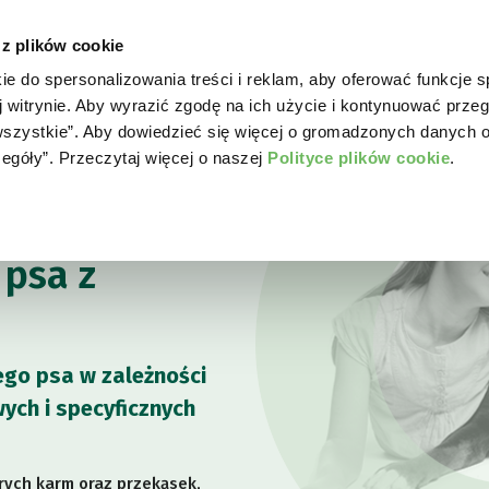
 z plików cookie
ie do spersonalizowania treści i reklam, aby oferować funkcje 
WORLD OF LOVE
DLA PSA
DLA KOTA
GD
j witrynie. Aby wyrazić zgodę na ich użycie i kontynuować przeg
a wszystkie”. Aby dowiedzieć się więcej o gromadzonych danych 
zegóły”. Przeczytaj więcej o naszej
Polityce plików cookie
.
psa z
ego psa w zależności
wych i specyficznych
rych karm oraz przekąsek,