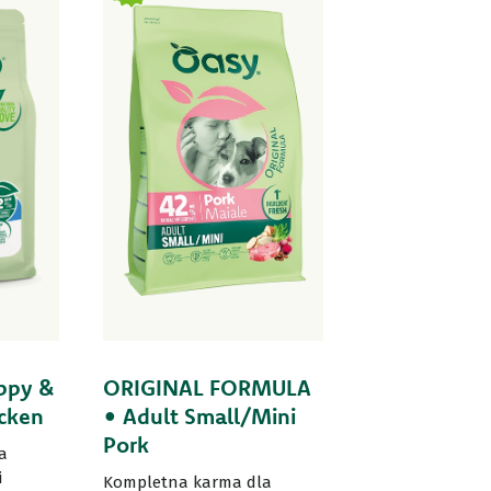
ppy &
ORIGINAL FORMULA
icken
• Adult Small/Mini
Pork
a
i
Kompletna karma dla