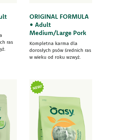
ult
ORIGINAL FORMULA
• Adult
Medium/Large Pork
a
ch ras
Kompletna karma dla
yż.
dorosłych psów średnich ras
w wieku od roku wzwyż.