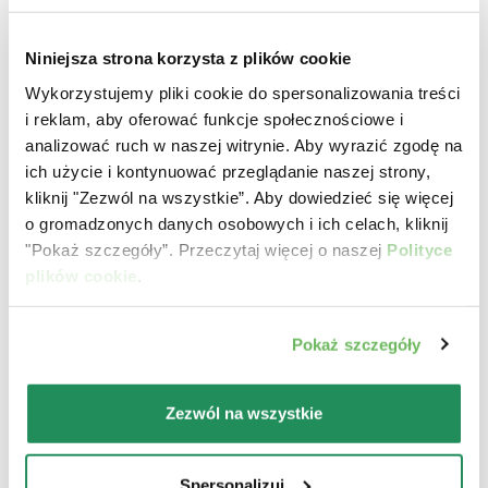
Niniejsza strona korzysta z plików cookie
Wykorzystujemy pliki cookie do spersonalizowania treści
i reklam, aby oferować funkcje społecznościowe i
analizować ruch w naszej witrynie. Aby wyrazić zgodę na
ich użycie i kontynuować przeglądanie naszej strony,
kliknij "Zezwól na wszystkie”. Aby dowiedzieć się więcej
o gromadzonych danych osobowych i ich celach, kliknij
LIFESTAGE • Adult Sterilized Salmon
"Pokaż szczegóły”. Przeczytaj więcej o naszej
Polityce
plików cookie
.
Pełnowartościowa karma dla kotów dorosłych po
kastracji/sterylizacji.
Pokaż szczegóły
Zezwól na wszystkie
Spersonalizuj