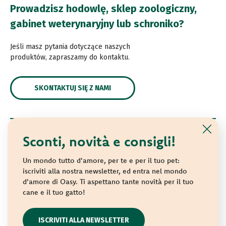
Prowadzisz hodowlę, sklep zoologiczny,
gabinet weterynaryjny lub schroniko?
Jeśli masz pytania dotyczące naszych
produktów, zapraszamy do kontaktu.
SKONTAKTUJ SIĘ Z NAMI
Sconti, novità e consigli!
© 2021 Oasy. All rights reserved.
Wonderfood S.p.A. Strada dei Censiti, 2 - 47891 Repubblica
Un mondo tutto d'amore, per te e per il tuo pet:
di San Marino - C.o.E. SM 04018
iscriviti alla nostra newsletter, ed entra nel mondo
d'amore di Oasy. Ti aspettano tante novità per il tuo
Privacy policy
-
Cookie policy
-
Sitemap
cane e il tuo gatto!
websolute
ISCRIVITI ALLA NEWSLETTER