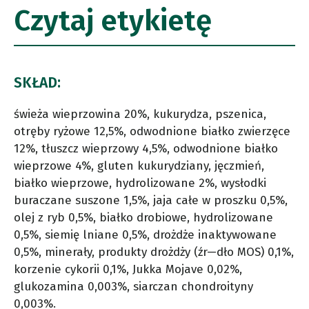
Czytaj etykietę
SKŁAD:
świeża wieprzowina 20%, kukurydza, pszenica,
otręby ryżowe 12,5%, odwodnione białko zwierzęce
12%, tłuszcz wieprzowy 4,5%, odwodnione białko
wieprzowe 4%, gluten kukurydziany, jęczmień,
białko wieprzowe, hydrolizowane 2%, wysłodki
buraczane suszone 1,5%, jaja całe w proszku 0,5%,
olej z ryb 0,5%, białko drobiowe, hydrolizowane
0,5%, siemię lniane 0,5%, drożdże inaktywowane
0,5%, minerały, produkty drożdży (źr—dło MOS) 0,1%,
korzenie cykorii 0,1%, Jukka Mojave 0,02%,
glukozamina 0,003%, siarczan chondroityny
0,003%.