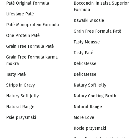
Paté Original Formula
Bocconcini in salsa Superior
Formula
Lifestage Paté
Kawałki w sosie
Paté Monoprotein Formula
Grain Free Formula Paté
One Protein Paté
Tasty Mousse
Grain Free Formula Paté
Tasty Paté
Grain Free Formula karma
mokra
Delicatesse
Tasty Paté
Delicatesse
Strips in Gravy
Natury Soft Jelly
Natury Soft Jelly
Natury Cooking Broth
Natural Range
Natural Range
Psie przysmaki
More Love
Kocie przysmaki