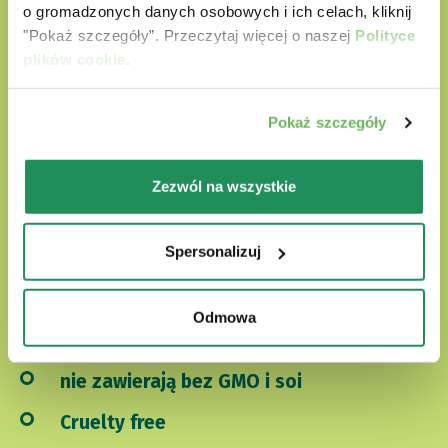
o gromadzonych danych osobowych i ich celach, kliknij
"Pokaż szczegóły”. Przeczytaj więcej o naszej
Polityce
plików cookie
.
Natural Quality Love
Pokaż szczegóły
W świecie Oasy nasi czworonożni przyjaciele są
zawsze otoczeni miłością.
Zezwól na wszystkie
Nasze produkty są:
Spersonalizuj
przygotowane z wyselekcjonowanych
naturalnych składników
Odmowa
nie zawierają sztucznych barwników
nie zawierają bez GMO i soi
Cruelty free