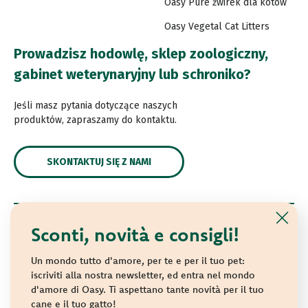
Oasy Pure żwirek dla kotów
Oasy Vegetal Cat Litters
Prowadzisz hodowlę, sklep zoologiczny,
gabinet weterynaryjny lub schroniko?
Jeśli masz pytania dotyczące naszych
produktów, zapraszamy do kontaktu.
SKONTAKTUJ SIĘ Z NAMI
Sconti, novità e consigli!
© 2021 Oasy. All rights reserved.
Wonderfood S.p.A. Strada dei Censiti, 2 - 47891 Repubblica
Un mondo tutto d'amore, per te e per il tuo pet:
di San Marino - C.o.E. SM 04018
iscriviti alla nostra newsletter, ed entra nel mondo
d'amore di Oasy. Ti aspettano tante novità per il tuo
Privacy policy
-
Cookie policy
-
Sitemap
cane e il tuo gatto!