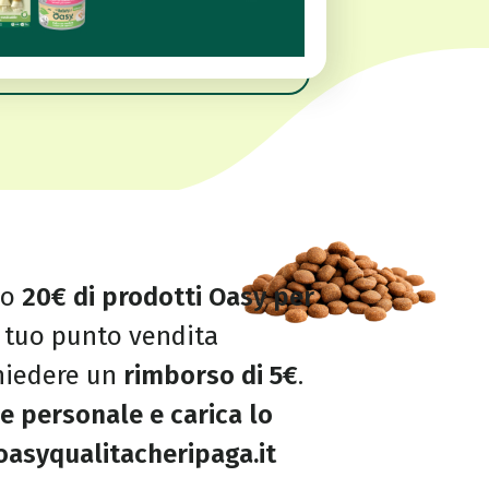
no
20€ di prodotti Oasy per
 tuo punto vendita
chiedere un
rimborso di 5€
.
ce personale e carica lo
asyqualitacheripaga.it