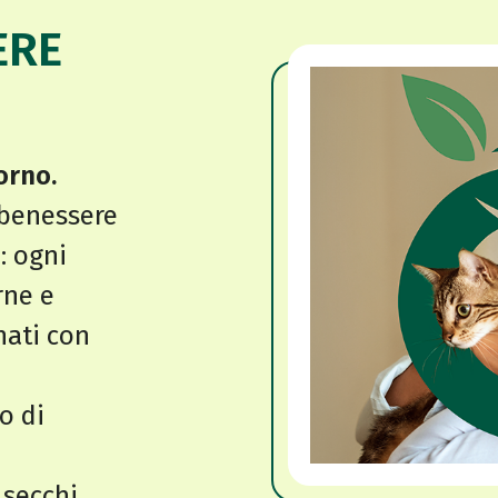
ERE
orno.
 benessere
: ogni
rne e
nati con
to di
 secchi,