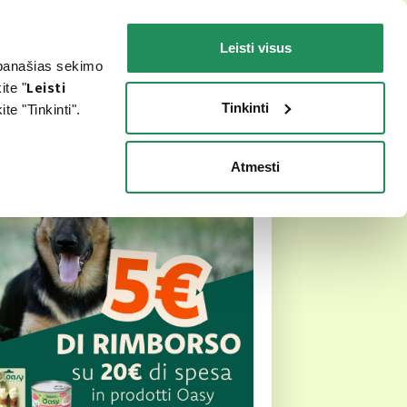
LT
Faq
Susisiekite
Leisti visus
r panašias sekimo
ŠUNIUI
JŪSŲ KATEI
KUR ĮSIGYTI?
ite "
Leisti
Tinkinti
e "Tinkinti".
Atmesti