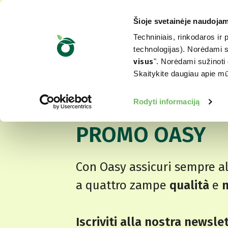
Šioje svetainėje naudojam
Techniniais, rinkodaros ir 
technologijas). Norėdami su
visus
". Norėdami sužinoti 
Skaitykite daugiau apie 
TI RIMBORSIAM
SCOPRI LA NUO
Rodyti informaciją
PROMO OASY
Con Oasy assicuri sempre a
a quattro zampe
qualità
e
n
Iscriviti alla nostra newsle