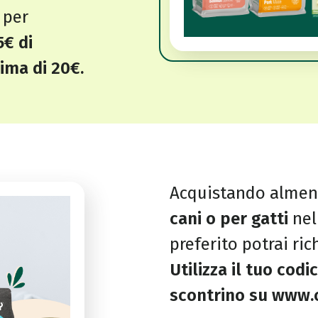
per
5€ di
ima di 20€.
Acquistando alme
cani o per gatti
nel
preferito potrai ri
Utilizza il tuo codi
scontrino su www.o