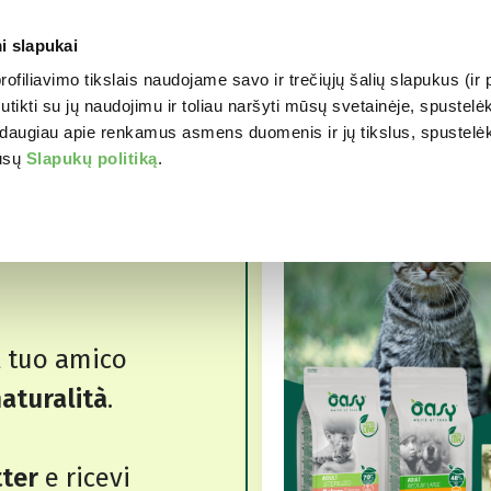
i slapukai
profiliavimo tikslais naudojame savo ir trečiųjų šalių slapukus (i
WORLD OF LOVE
JŪSŲ 
tikti su jų naudojimu ir toliau naršyti mūsų svetainėje, spustelėk
daugiau apie renkamus asmens duomenis ir jų tikslus, spustelėkit
mūsų
Slapukų politiką
.
O 5€!
VA
l tuo amico
aturalità
.
tter
e ricevi