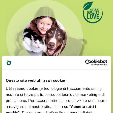
Questo sito web utilizza i cookie
Utilizziamo cookie (e tecnologie di tracciamento simili)
Natural Quality Love
nostri e di terze parti, per scopi tecnici, di marketing e di
profilazione. Per acconsentire al loro utilizzo e continuare
a navigare sul nostro sito, clicca su "
Accetta tutti i
Nel mondo Oasy l'amore per i nostri amici a
cookie
". Per saperne di più sulle categorie di dati