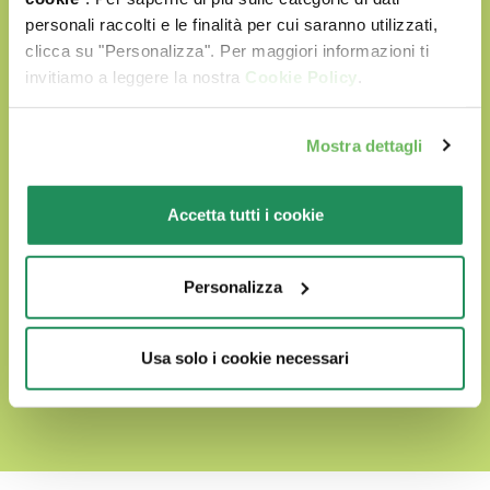
quattro zampe è sempre al centro.
personali raccolti e le finalità per cui saranno utilizzati,
I nostri prodotti sono:
clicca su "Personalizza". Per maggiori informazioni ti
invitiamo a leggere la nostra
Cookie Policy
.
Preparati con ingredienti naturali
Mostra dettagli
Senza coloranti artificiali
Senza OGM e Soia
Accetta tutti i cookie
Cruelty free
Personalizza
SCOPRI IL NOSTRO MONDO D'AMORE
Usa solo i cookie necessari