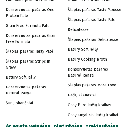
Konservuotas pašaras One
Šlapias pašaras Tasty Mousse
Protein Paté
Šlapias pašaras Tasty Paté
Grain Free Formula Paté
Delicatesse
Konservuotas pašaras Grain
Šlapias pašaras Delicatesse
Free Formula
Natury Soft Jelly
Šlapias pašaras Tasty Paté
Natury Cooking Broth
Šlapias pašaras Strips in
Gravy
Konservuotas pašaras
Natural Range
Natury Soft Jelly
Šlapias pašaras More Love
Konservuotas pašaras
Natural Range
Kačių skanėstai
Šunų skanėstai
Oasy Pure kačių kraikas
Oasy augaliniai kačių kraikai
Ar esate veisėjas, platintojas, prekiautojas,