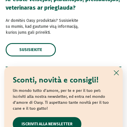
veterinaras ar prieglauda?
Ar domitės Oasy produktais? Susisiekite
su mumis, kad gautume visą informaciją,
kurios jums gali prireikti.
SUSISIEKITE
Sconti, novità e consigli!
© 2021 Oasy. Visos teisės saugomos.
Wonderfood S.p.A. Strada dei Censiti, 2 - 47891 Repubblica
Un mondo tutto d'amore, per te e per il tuo pet:
di San Marino - C.o.E. SM 04018
iscriviti alla nostra newsletter, ed entra nel mondo
d'amore di Oasy. Ti aspettano tante novità per il tuo
Privacy policy
-
Cookie policy
-
Sitemap
cane e il tuo gatto!
websolute
ISCRIVITI ALLA NEWSLETTER