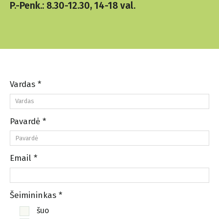
P.-Penk.: 8.30-12.30, 14-18 val.
Vardas *
Pavardė *
Email *
Šeimininkas *
šuo