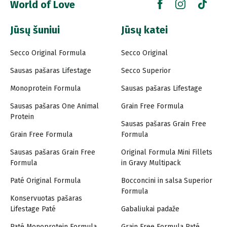
World of Love
Jūsų šuniui
Jūsų katei
Secco Original Formula
Secco Original
Sausas pašaras Lifestage
Secco Superior
Monoprotein Formula
Sausas pašaras Lifestage
Sausas pašaras One Animal
Grain Free Formula
Protein
Sausas pašaras Grain Free
Grain Free Formula
Formula
Sausas pašaras Grain Free
Original Formula Mini Fillets
Formula
in Gravy Multipack
Paté Original Formula
Bocconcini in salsa Superior
Formula
Konservuotas pašaras
Lifestage Paté
Gabaliukai padaže
Paté Monoprotein Formula
Grain Free Formula Paté