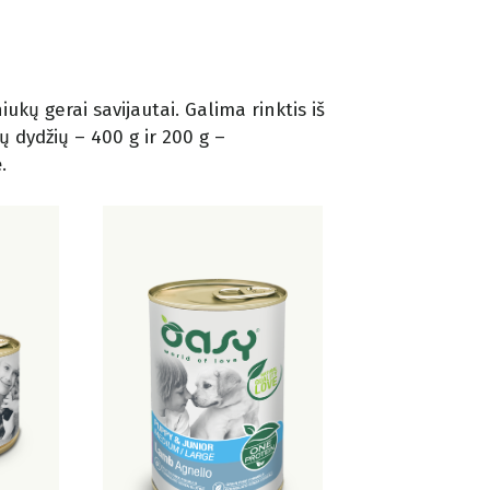
ukų gerai savijautai. Galima rinktis iš
ejų dydžių – 400 g ir 200 g –
.