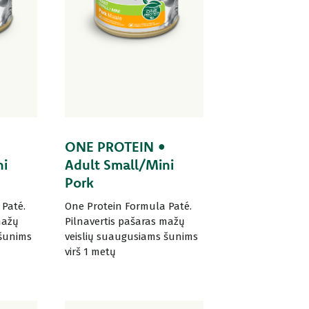
ONE PROTEIN •
ni
Adult Small/Mini
Pork
Paté.
One Protein Formula Paté.
mažų
Pilnavertis pašaras mažų
 šunims
veislių suaugusiams šunims
virš 1 metų