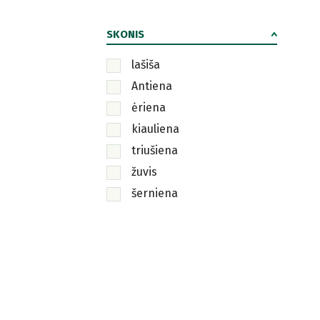
SKONIS
lašiša
Antiena
ėriena
kiauliena
triušiena
žuvis
šerniena