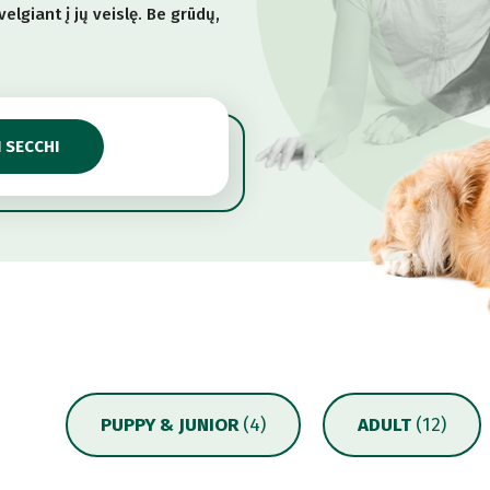
elgiant į jų veislę. Be grūdų,
I SECCHI
PUPPY & JUNIOR
(4)
ADULT
(12)