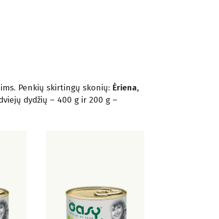
ms. Penkių skirtingų skonių:
Ėriena,
r dviejų dydžių – 400 g ir 200 g –