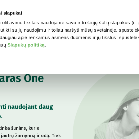
i slapukai
profiliavimo tikslais naudojame savo ir trečiųjų šalių slapukus (i
WORLD OF LOVE
JŪSŲ 
tikti su jų naudojimu ir toliau naršyti mūsų svetainėje, spustelėk
daugiau apie renkamus asmens duomenis ir jų tikslus, spustelėkit
mūsų
Slapukų politiką
.
aras One
nti naudojant daug
.
tinka šunims, kurie
 jautrų žarnynną ir odą. Tiek