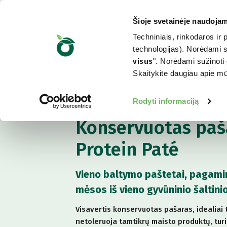
Šioje svetainėje naudojam
Techniniais, rinkodaros ir 
technologijas). Norėdami su
visus
". Norėdami sužinoti 
Skaitykite daugiau apie 
Jūsų šuniui
Rodyti informaciją
Konservuotas paš
Protein Paté
Vieno baltymo paštetai, pagami
mėsos iš vieno gyvūninio šaltinio
Visavertis konservuotas pašaras, idealiai 
netoleruoja tamtikrų maisto produktų, turi