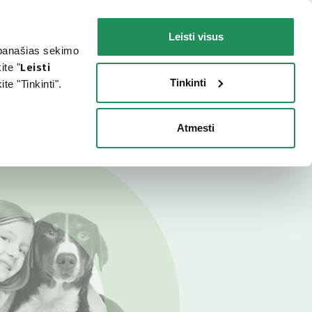
LT
Faq
Susisiekite
Leisti visus
r panašias sekimo
ŠUNIUI
JŪSŲ KATEI
KUR ĮSIGYTI?
ite "
Leisti
Tinkinti
e "Tinkinti".
Atmesti