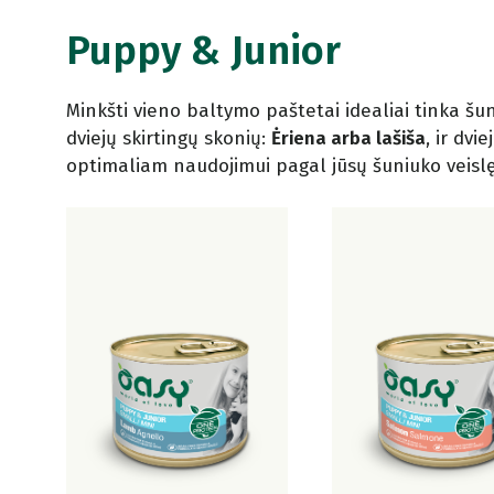
Puppy & Junior
Minkšti vieno baltymo paštetai idealiai tinka šuni
dviejų skirtingų skonių:
Ėriena arba lašiša
, ir dvi
optimaliam naudojimui pagal jūsų šuniuko veislę