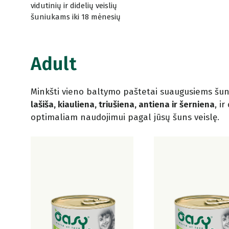
vidutinių ir didelių veislių
šuniukams iki 18 mėnesių
Adult
Minkšti vieno baltymo paštetai suaugusiems šuni
lašiša, kiauliena, triušiena, antiena ir šerniena
, i
optimaliam naudojimui pagal jūsų šuns veislę.