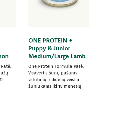
ONE PROTEIN •
Puppy & Junior
mon
Medium/Large Lamb
Paté.
One Protein Formula Paté.
mažų
Visavertis šunų pašaras
12
vidutinių ir didelių veislių
šuniukams iki 18 mėnesių