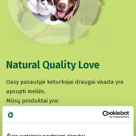
Natural Quality Love
Oasy pasaulyje keturkojai draugai visada yra
apsupti meilės.
Mūsų produktai yra:
paruošti iš krupščiai atrinktų natūralių
ingredientų
Šioje svetainėje naudojami slapukai