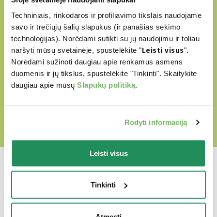
be jokių dirbtinių dažiklių
Techniniais, rinkodaros ir profiliavimo tikslais naudojame
savo ir trečiųjų šalių slapukus (ir panašias sekimo
be GMO ir sojų
technologijas). Norėdami sutikti su jų naudojimu ir toliau
Be žiauraus elgesio su gyvūnais
naršyti mūsų svetainėje, spustelėkite "
Leisti visus
".
Norėdami sužinoti daugiau apie renkamus asmens
duomenis ir jų tikslus, spustelėkite "Tinkinti". Skaitykite
daugiau apie mūsų
Slapukų politiką
.
ATRSAKITE MŪSŲ MEILĖS PASAULĮ
Rodyti informaciją
Leisti visus
Tinkinti
Kuris yra jų
Atmesti