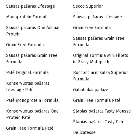
Sausas pašaras Lifestage
Secco Superior
Monoprotein Formula
Sausas pašaras Lifestage
Sausas pašaras One Animal
Grain Free Formula
Protein
Sausas pašaras Grain Free
Grain Free Formula
Formula
Sausas pašaras Grain Free
Original Formula Mini Fillets
Formula
in Gravy Multipack
Paté Original Formula
Bocconcini in salsa Superior
Formula
Konservuotas pašaras
Lifestage Paté
Gabaliukai padaže
Paté Monoprotein Formula
Grain Free Formula Paté
Konservuotas pašaras One
Šlapias pašaras Tasty Mousse
Protein Paté
Šlapias pašaras Tasty Paté
Grain Free Formula Paté
Delicatesse