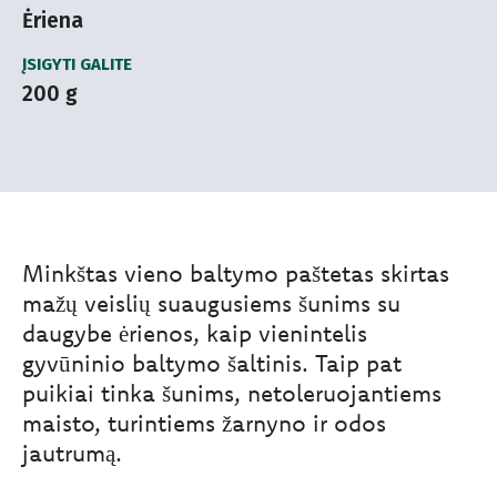
Ėriena
ĮSIGYTI GALITE
200 g
Minkštas vieno baltymo paštetas skirtas
mažų veislių suaugusiems šunims su
daugybe ėrienos, kaip vienintelis
gyvūninio baltymo šaltinis. Taip pat
puikiai tinka šunims, netoleruojantiems
maisto, turintiems žarnyno ir odos
jautrumą.