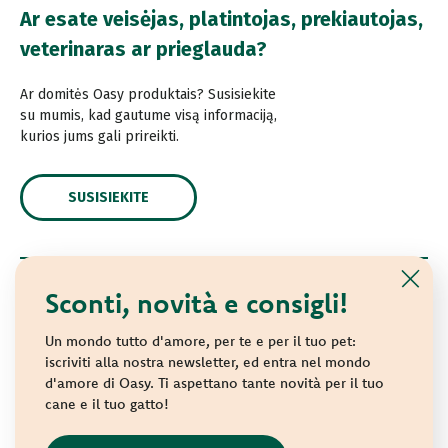
Ar esate veisėjas, platintojas, prekiautojas,
veterinaras ar prieglauda?
Ar domitės Oasy produktais? Susisiekite
su mumis, kad gautume visą informaciją,
kurios jums gali prireikti.
SUSISIEKITE
Sconti, novità e consigli!
© 2021 Oasy. Visos teisės saugomos.
Wonderfood S.p.A. Strada dei Censiti, 2 - 47891 Repubblica
Un mondo tutto d'amore, per te e per il tuo pet:
di San Marino - C.o.E. SM 04018
iscriviti alla nostra newsletter, ed entra nel mondo
d'amore di Oasy. Ti aspettano tante novità per il tuo
Privacy policy
-
Cookie policy
-
Sitemap
cane e il tuo gatto!
websolute