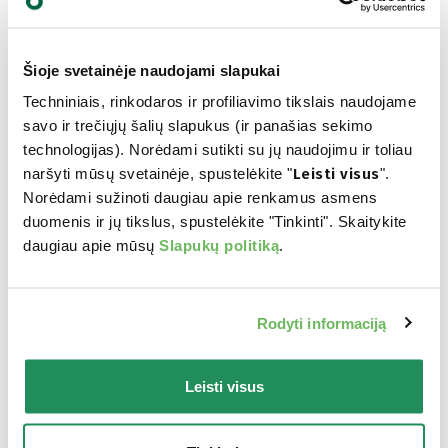
Šioje svetainėje naudojami slapukai
Techniniais, rinkodaros ir profiliavimo tikslais naudojame
savo ir trečiųjų šalių slapukus (ir panašias sekimo
technologijas). Norėdami sutikti su jų naudojimu ir toliau
naršyti mūsų svetainėje, spustelėkite "
Leisti visus
".
LIFESTAGE • Adult Sterilized Salmon
Norėdami sužinoti daugiau apie renkamus asmens
Visavertis pašaras sterilizuotoms ir kastruotoms
duomenis ir jų tikslus, spustelėkite "Tinkinti". Skaitykite
katėms
daugiau apie mūsų
Slapukų politiką
.
Rodyti informaciją
Leisti visus