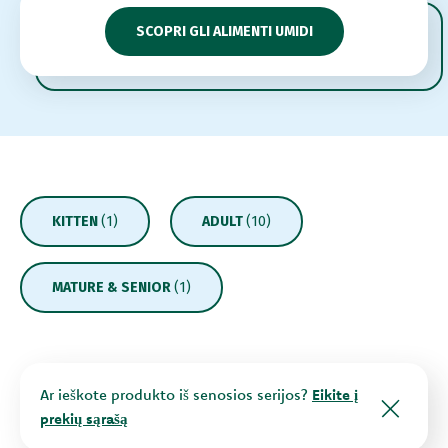
SCOPRI GLI ALIMENTI UMIDI
KITTEN
(1)
ADULT
(10)
MATURE & SENIOR
(1)
Ar ieškote produkto iš senosios serijos?
Eikite į
prekių sąrašą