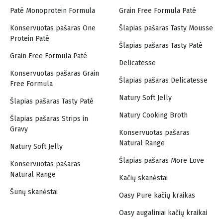
Paté Monoprotein Formula
Grain Free Formula Paté
Konservuotas pašaras One
Šlapias pašaras Tasty Mousse
Protein Paté
Šlapias pašaras Tasty Paté
Grain Free Formula Paté
Delicatesse
Konservuotas pašaras Grain
Šlapias pašaras Delicatesse
Free Formula
Natury Soft Jelly
Šlapias pašaras Tasty Paté
Natury Cooking Broth
Šlapias pašaras Strips in
Gravy
Konservuotas pašaras
Natural Range
Natury Soft Jelly
Šlapias pašaras More Love
Konservuotas pašaras
Natural Range
Kačių skanėstai
Šunų skanėstai
Oasy Pure kačių kraikas
Oasy augaliniai kačių kraikai