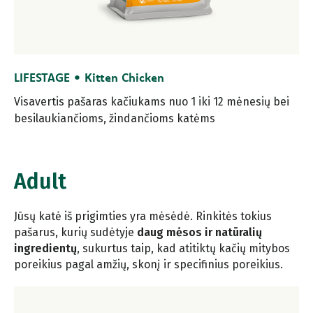
LIFESTAGE • Kitten Chicken
Visavertis pašaras kačiukams nuo 1 iki 12 mėnesių bei
besilaukiančioms, žindančioms katėms
Adult
Jūsų katė iš prigimties yra mėsėdė. Rinkitės tokius
pašarus, kurių sudėtyje
daug mėsos ir natūralių
ingredientų
, sukurtus taip, kad atitiktų kačių mitybos
poreikius pagal amžių, skonį ir specifinius poreikius.