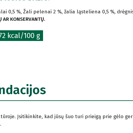
alai 0,5 %, Žali pelenai 2 %, žalia ląsteliena 0,5 %, drėgn
IŲ AR KONSERVANTŲ.
2 kcal/100 g
ndacijos
roje. Įsitikinkite, kad jūsų šuo turi prieigą prie gėlo g
.