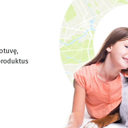
otuvę,
 produktus