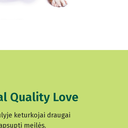
l Quality Love
lyje keturkojai draugai
apsupti meilės.