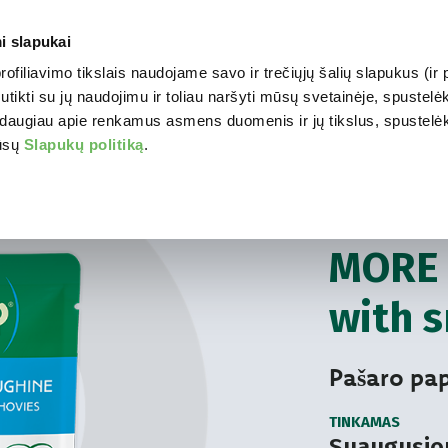
i slapukai
profiliavimo tikslais naudojame savo ir trečiųjų šalių slapukus (i
WORLD OF LOVE
JŪSŲ 
tikti su jų naudojimu ir toliau naršyti mūsų svetainėje, spustelėk
daugiau apie renkamus asmens duomenis ir jų tikslus, spustelėkit
mūsų
Slapukų politiką
.
Jūsų katei
Šlapi
NATŪRALUS KONS
MORE 
with 
Pašaro pa
TINKAMAS
Suaugusio