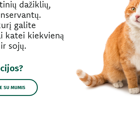
tinių dažiklių,
onservantų.
urį galite
i katei kiekvieną
r sojų.
cijos?
TE SU MUMIS