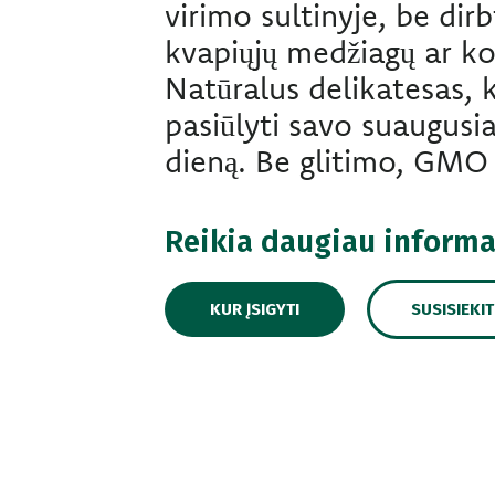
virimo sultinyje, be dirb
kvapiųjų medžiagų ar k
Natūralus delikatesas, k
pasiūlyti savo suaugusia
dieną. Be glitimo, GMO i
Reikia daugiau informa
SUSISIEKI
KUR ĮSIGYTI