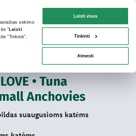
LT
Faq
Susisiekite
Leisti visus
r panašias sekimo
ŠUNIUI
JŪSŲ KATEI
KUR ĮSIGYTI?
ite "
Leisti
Tinkinti
e "Tinkinti".
Atmesti
as pašaras More Love
ERVUOTAS PAŠARAS KATĖMS
LOVE • Tuna
small Anchovies
pildas suaugusioms katėms
ms katėms