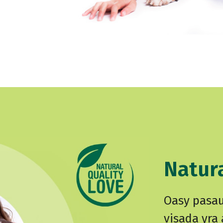
Natura
Oasy pasau
visada yra 