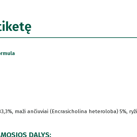
tiketę
ormula
33,3%, maži ančiuviai (Encrasicholina heteroloba) 5%, ryž
AMOSIOS DALYS: