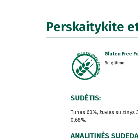
Perskaitykite e
Gluten Free F
Be glitimo
SUDĖTIS:
Tunas 60%, žuvies sultinys 
0,68%.
ANALITINĖS SUDED