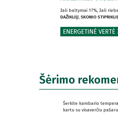
žali baltymai 17%, žali rieb
DAŽIKLIŲ, SKONIO STIPRIKL
ENERGETINĖ VERTĖ 7
Šėrimo rekome
Šerkite kambario temperatū
kartu su visaverčiu pašaru