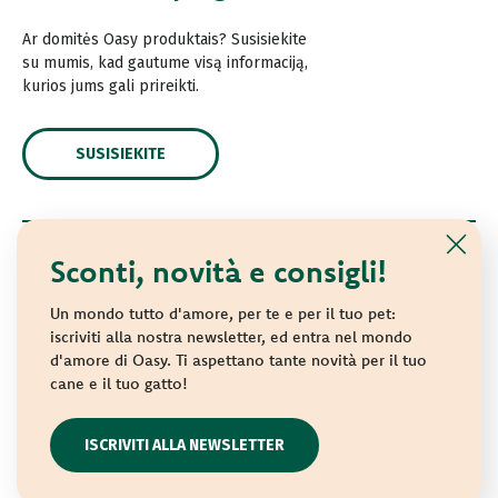
Ar domitės Oasy produktais? Susisiekite
su mumis, kad gautume visą informaciją,
kurios jums gali prireikti.
SUSISIEKITE
Sconti, novità e consigli!
© 2021 Oasy. Visos teisės saugomos.
Wonderfood S.p.A. Strada dei Censiti, 2 - 47891 Repubblica
Un mondo tutto d'amore, per te e per il tuo pet:
di San Marino - C.o.E. SM 04018
iscriviti alla nostra newsletter, ed entra nel mondo
d'amore di Oasy. Ti aspettano tante novità per il tuo
Privacy policy
-
Cookie policy
-
Sitemap
cane e il tuo gatto!
websolute
ISCRIVITI ALLA NEWSLETTER