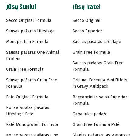
Jūsų šuniui
Jūsų katei
Secco Original Formula
Secco Original
Sausas pašaras Lifestage
Secco Superior
Monoprotein Formula
Sausas pašaras Lifestage
Sausas pašaras One Animal
Grain Free Formula
Protein
Sausas pašaras Grain Free
Grain Free Formula
Formula
Sausas pašaras Grain Free
Original Formula Mini Fillets
Formula
in Gravy Multipack
Paté Original Formula
Bocconcini in salsa Superior
Formula
Konservuotas pašaras
Lifestage Paté
Gabaliukai padaže
Paté Monoprotein Formula
Grain Free Formula Paté
Konservuotas pašaras One
Šlapias pašaras Tasty Mousse