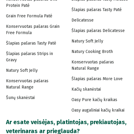
Protein Paté
Šlapias pašaras Tasty Paté
Grain Free Formula Paté
Delicatesse
Konservuotas pašaras Grain
Šlapias pašaras Delicatesse
Free Formula
Natury Soft Jelly
Šlapias pašaras Tasty Paté
Natury Cooking Broth
Šlapias pašaras Strips in
Gravy
Konservuotas pašaras
Natural Range
Natury Soft Jelly
Šlapias pašaras More Love
Konservuotas pašaras
Natural Range
Kačių skanėstai
Šunų skanėstai
Oasy Pure kačių kraikas
Oasy augaliniai kačių kraikai
Ar esate veisėjas, platintojas, prekiautojas,
veterinaras ar prieglauda?