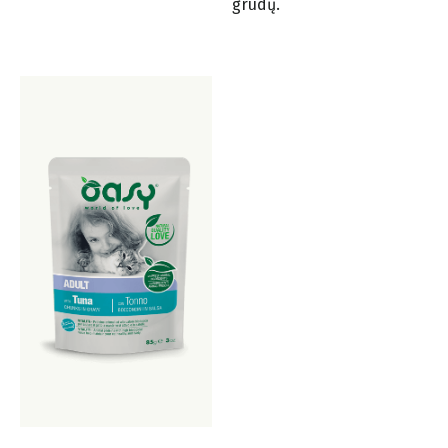
grūdų.