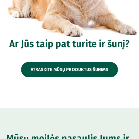
Ar Jūs taip pat turite ir šunį?
ATRASKITE MŪSŲ PRODUKTUS ŠUNIMS
Mūsų meilės pasaulis Jums ir