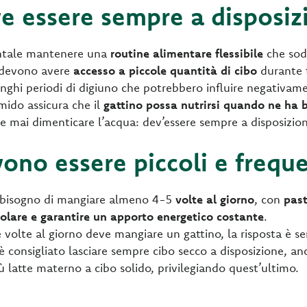
eve essere sempre a disposi
tale mantenere una
routine alimentare flessibile
che sodd
i devono avere
accesso a piccole quantità
di cibo
durante t
nghi periodi di digiuno che potrebbero influire negativame
umido assicura che il
gattino possa nutrirsi quando ne ha 
e mai dimenticare l’acqua: dev’essere sempre a disposizio
vono essere piccoli e freque
bisogno di mangiare almeno 4-5
volte al giorno
, con
past
golare e garantire un apporto energetico costante
.
 volte al giorno deve mangiare un gattino, la risposta è s
è consigliato lasciare sempre cibo secco a disposizione, an
 latte materno a cibo solido, privilegiando quest’ultimo.