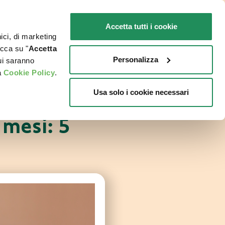
IT
SENSIBILI
Promo in negozio
Accetta tutti i cookie
nici, di marketing
O
DOVE ACQUISTARE
PET NEWS
icca su "
Accetta
Personalizza
cui saranno
a
Cookie Policy
.
Usa solo i cookie necessari
 mesi: 5