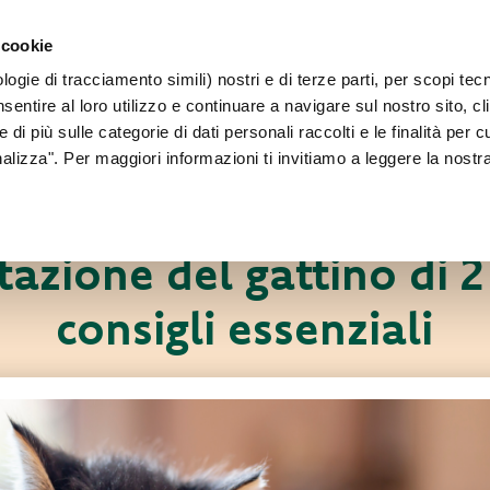
PER CANI 
 cookie
Faq
Contatti
Sei un allevatore?
ogie di tracciamento simili) nostri e di terze parti, per scopi tec
IL NOSTRO MONDO
PER IL TUO CANE
PER IL TUO GATT
sentire al loro utilizzo e continuare a navigare sul nostro sito, cl
 di più sulle categorie di dati personali raccolti e le finalità per 
onalizza". Per maggiori informazioni ti invitiamo a leggere la nostr
Pet News
Consigli utili
azione del gattino di 2
consigli essenziali