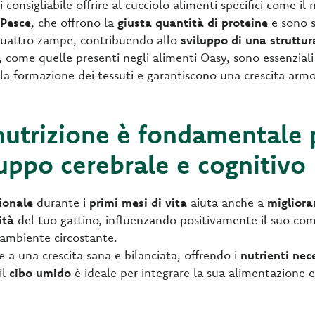
i consigliabile offrire al cucciolo alimenti specifici come il
Pesce
, che offrono la
giusta quantità di proteine
e sono st
quattro zampe, contribuendo allo
sviluppo di una struttura
, come quelle presenti negli alimenti Oasy, sono essenziali
la formazione dei tessuti e garantiscono una crescita arm
 nutrizione è fondamentale p
luppo cerebrale e cognitivo
ionale
durante i
primi mesi di vita
aiuta anche a
migliora
ità
del tuo gattino, influenzando positivamente il suo co
l’ambiente circostante.
e a una crescita sana e bilanciata, offrendo i
nutrienti nec
 il
cibo umido
è ideale per integrare la sua alimentazione e