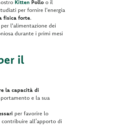
 nostro
Kitten
Pollo
o il
udiati per fornire l'energia
 fisica forte
.
 per l'alimentazione dei
oniosa durante i primi mesi
er il
re la capacità di
mportamento e la sua
essari
per favorire lo
 contribuire all’apporto di