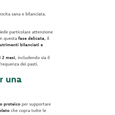
scita sana e bilanciata.
hiede particolare attenzione
In questa
fase delicata
, il
nutrimenti bilanciati e
i 2 mesi
, includendo sia il
frequenza dei pasti.
er una
o proteico
per supportare
pleto
che copra tutte le