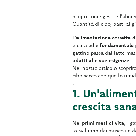
Scopri come gestire l'alimen
Quantità di cibo, pasti al g
L'
alimentazione corretta di
e cura ed è
fondamentale
gattino passa dal latte mat
adatti alle sue esigenze
.
Nel nostro articolo scoprir
cibo secco che quello umido
.
1. Un'alimen
crescita san
Nei
primi mesi di vita
, i g
lo sviluppo dei muscoli e d