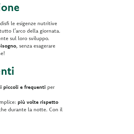
zione
isfi le esigenze nutritive
utto l’arco della giornata.
nte sul loro sviluppo.
bisogno
, senza esagerare
ne!
nti
i piccoli e frequenti
per
emplice:
più volte rispetto
che durante la notte. Con il