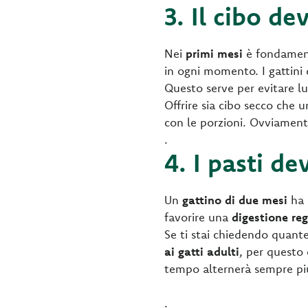
3. Il cibo d
Nei
primi mesi
è fondamen
in ogni momento. I gattin
Questo serve per evitare lu
Offrire sia cibo secco che 
con le porzioni. Ovviament
.
4. I pasti de
Un
gattino di due mesi
ha 
favorire una
digestione re
Se ti stai chiedendo quante
ai gatti adulti
, per questo 
tempo alternerà sempre più
.