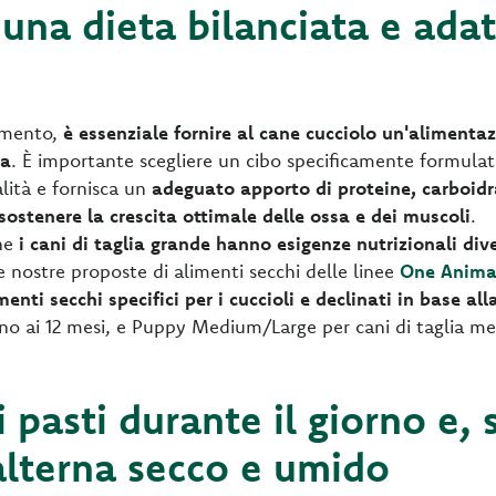
 una dieta bilanciata e adat
zamento,
è essenziale fornire al cane cucciolo un'alimenta
ta
. È importante scegliere un cibo specificamente formulato
lità e fornisca un
adeguato apporto di proteine, carboidra
sostenere la crescita ottimale delle ossa e dei muscoli
.
che
i cani di taglia grande hanno esigenze nutrizionali dive
 le nostre proposte di alimenti secchi delle linee
One Animal
menti secchi specifici per i cuccioli e declinati in base all
 fino ai 12 mesi, e Puppy Medium/Large per cani di taglia me
i pasti durante il giorno e, 
alterna secco e umido