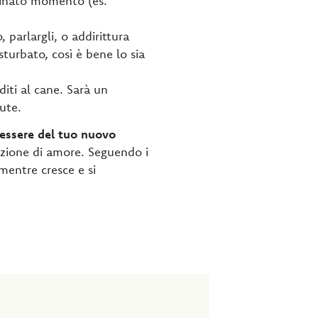
minato momento (es.
, parlargli, o addirittura
turbato, così è bene lo sia
diti al cane. Sarà un
lute.
nessere del tuo nuovo
zione di amore. Seguendo i
 mentre cresce e si