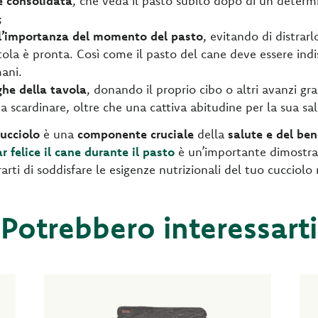
e consolidata
, che veda il pasto subito dopo di un deter
;
l’importanza del momento del pasto
, evitando di distrarlo
ola è pronta. Così come il pasto del cane deve essere indis
ani.
ghe della tavola
, donando il proprio cibo o altri avanzi gra
 da scardinare, oltre che una cattiva abitudine per la sua sa
cucciolo
è una
componente cruciale
della
salute e del be
r felice il cane durante il pasto
è un’importante dimostra
rarti di soddisfare le esigenze nutrizionali del tuo cucciolo
Potrebbero interessarti