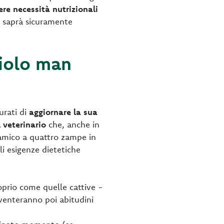
re necessità nutrizionali
io saprà sicuramente
ciolo man
curati di
aggiornare la sua
l veterinario
che, anche in
 amico a quattro zampe in
ali esigenze dietetiche
oprio come quelle cattive -
venteranno poi abitudini