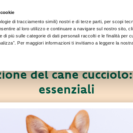
PER CANI 
 cookie
Faq
Contatti
Sei un allevatore?
ogie di tracciamento simili) nostri e di terze parti, per scopi tec
IL NOSTRO MONDO
PER IL TUO CANE
PER IL TUO GATT
sentire al loro utilizzo e continuare a navigare sul nostro sito, cl
 di più sulle categorie di dati personali raccolti e le finalità per 
onalizza". Per maggiori informazioni ti invitiamo a leggere la nostr
Pet News
Consigli utili
ione del cane cucciolo: 
essenziali