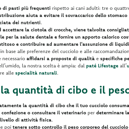
 di pasti più frequenti
rispetto ai cani adulti: tre o quattr
stribuzione aiuta a evitare il sovraccarico dello stomaco
ciata dei nutrienti
.
 accettare la ciotola di crocche, viene talvolta consiglia
ile per la salute dentale e fornire un apporto calorico co
itoso e contribuire ad aumentare l'assunzione di liquid
, in base alle preferenze del cucciolo e alle raccomandazion
è necessario
affidarsi a proposte di qualità
e
specifiche p
ell’umido, la nostra scelta è ampia: dal
paté Lifestage
all’
re alle
specialità naturali
.
la quantità di cibo e il pes
atamente la quantità di cibo che il tuo cucciolo consum
a confezione
o consultare il veterinario
per
determinare la
ivello di attività fisica
.
ne poi
tenere sotto controllo il peso corporeo del cucciolo