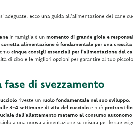
osi adeguate: ecco una guida all'alimentazione del cane cu
cane
in famiglia è un
momento di grande gioia e responsab
 corretta alimentazione è fondamentale per una crescita
eremo
cinque consigli essenziali per l'alimentazione del c
tà di cibo e le migliori opzioni per garantire al tuo picco
la fase di svezzamento
ucciolo
riveste un
ruolo fondamentale nel suo sviluppo
.
alle
3-4 settimane di vita del cucciolo
e può
protrarsi fi
ruciale dall'allattamento materno al consumo autonomo 
cucciolo a una nuova alimentazione su misura per le sue esi