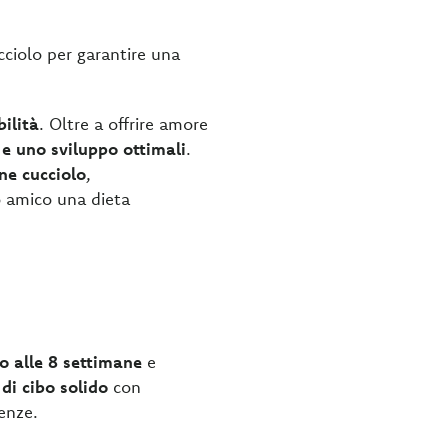
cciolo per garantire una
ilità
. Oltre a offrire amore
 e uno sviluppo ottimali
.
ane cucciolo
,
lo amico una dieta
no alle 8 settimane
e
di cibo solido
con
genze.