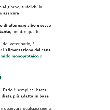
o al giorno, suddivisi in
e
assicura
to di alternare cibo e secco
stante
, mentre quello
i
.
i del veterinario, è
er l’alimentazione del cane
umido monoproteico
o
o
a
. Farlo è semplice: basta
 dieta più adatta in base
e osservare qualsiasi segno