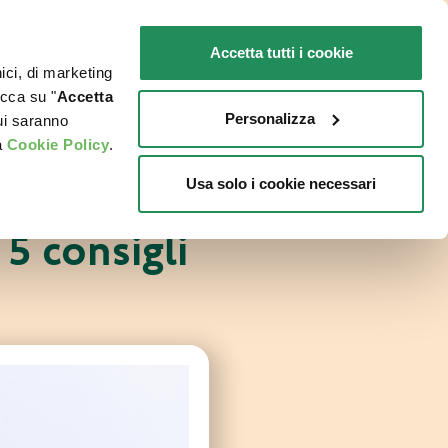
IT
SENSIBILI
Promo in negozio
Accetta tutti i cookie
nici, di marketing
O
DOVE ACQUISTARE
PET NEWS
icca su "
Accetta
Personalizza
cui saranno
a
Cookie Policy
.
Usa solo i cookie necessari
5 consigli