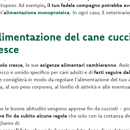
ottopeso. Ad esempio
, il tuo fedele compagno potrebbe ave
n’
alimentazione monoproteica
. In ogni caso, il veterinar
alimentazione del cane cuc
esce
olo cresce
, le sue
esigenze alimentari cambieranno
. Assi
ecco e umido specifico per cani adulti e di
farti seguire da
 e consiglierà in modo da regolare l'alimentazione del tuo
ta, al suo peso corporeo, al livello di attività e alle eventu
e le buone abitudini vengono apprese fin da cuccioli - pr
ire fin da subito alcune regole
che solo con la costanza di
gliamo di: