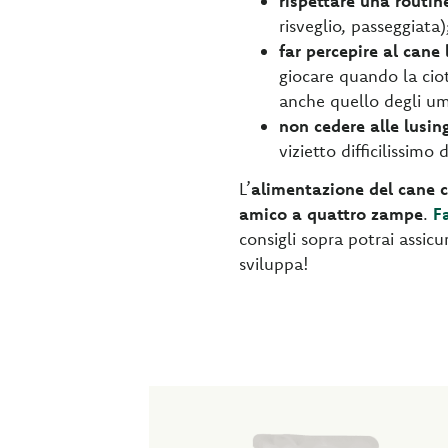
rispettare una
routin
risveglio, passeggiata)
far percepire al cane
giocare quando la ciot
anche quello degli um
non cedere alle lusin
vizietto difficilissimo
L’
alimentazione del cane 
amico a quattro zampe
.
Fa
consigli sopra potrai assicu
sviluppa!