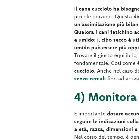
Il
cane cucciolo ha bisogno
piccole porzioni. Questa
di
un'assimilazione più bilan
Qualora i cani fatichino ad
e umido
: il
cibo secco è ut
umido può essere più appet
Trovare il giusto equilibrio
fondamentale. Così come 
cucciolo
. Anche nel caso d
senza cereali
fino ad arriva
4) Monitora 
È importante
dosare accur
seguire le indicazioni sull
a età, razza, dimensioni e l
Nel corso del tempo, è be