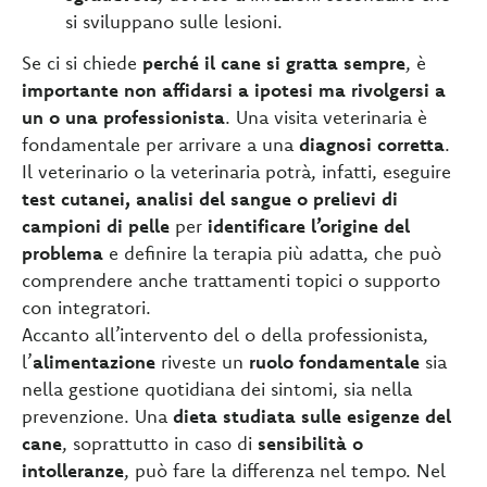
si sviluppano sulle lesioni.
Se ci si chiede
perché il cane si gratta sempre
, è
importante non affidarsi a ipotesi ma rivolgersi a
un o una professionista
. Una visita veterinaria è
fondamentale per arrivare a una
diagnosi corretta
.
Il veterinario o la veterinaria potrà, infatti, eseguire
test cutanei, analisi del sangue o prelievi di
campioni di pelle
per
identificare l’origine del
problema
e definire la terapia più adatta, che può
comprendere anche trattamenti topici o supporto
con integratori.
Accanto all’intervento del o della professionista,
l’
alimentazione
riveste un
ruolo fondamentale
sia
nella gestione quotidiana dei sintomi, sia nella
prevenzione. Una
dieta studiata sulle esigenze del
cane
, soprattutto in caso di
sensibilità o
intolleranze
, può fare la differenza nel tempo. Nel