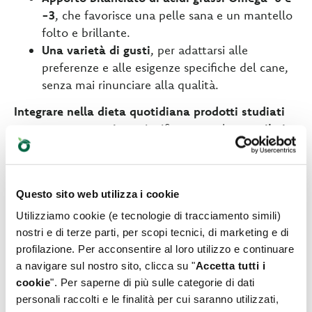
-3
, che favorisce una pelle sana e un mantello
folto e brillante.
Una varietà di gusti
, per adattarsi alle
preferenze e alle esigenze specifiche del cane,
senza mai rinunciare alla qualità.
Integrare nella dieta quotidiana prodotti studiati
con questa attenzione
significa non solo
contribuire
ad alleviare il prurito
e a
migliorare la salute della
pelle
, ma anche favorire la ricrescita di un pelo sano
e lucente. L’
approccio monoproteico
diventa così
Questo sito web utilizza i cookie
una strategia concreta per migliorare il benessere
generale del cane, restituendogli energia, vitalità e
Utilizziamo cookie (e tecnologie di tracciamento simili)
tutto il comfort che merita.
nostri e di terze parti, per scopi tecnici, di marketing e di
profilazione. Per acconsentire al loro utilizzo e continuare
a navigare sul nostro sito, clicca su "
Accetta tutti i
Potrebbero interessarti
cookie
". Per saperne di più sulle categorie di dati
personali raccolti e le finalità per cui saranno utilizzati,