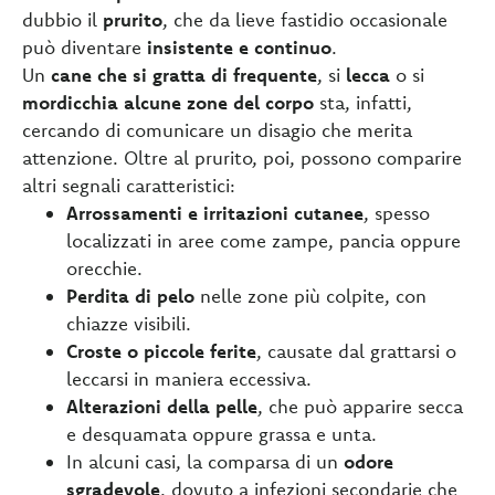
dubbio il
prurito
, che da lieve fastidio occasionale
può diventare
insistente e continuo
.
Un
cane che si gratta di frequente
, si
lecca
o si
mordicchia alcune zone del corpo
sta, infatti,
cercando di comunicare un disagio che merita
attenzione. Oltre al prurito, poi, possono comparire
altri segnali caratteristici:
Arrossamenti e irritazioni cutanee
, spesso
localizzati in aree come zampe, pancia oppure
orecchie.
Perdita di pelo
nelle zone più colpite, con
chiazze visibili.
Croste o piccole ferite
, causate dal grattarsi o
leccarsi in maniera eccessiva.
Alterazioni della pelle
, che può apparire secca
e desquamata oppure grassa e unta.
In alcuni casi, la comparsa di un
odore
sgradevole
, dovuto a infezioni secondarie che