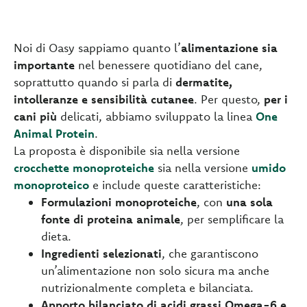
Noi di Oasy sappiamo quanto l’
alimentazione sia
importante
nel benessere quotidiano del cane,
soprattutto quando si parla di
dermatite,
intolleranze e sensibilità cutanee
. Per questo,
per i
cani più
delicati, abbiamo sviluppato la linea
One
Animal Protein
.
La proposta è disponibile sia nella versione
crocchette monoproteiche
sia nella versione
umido
monoproteico
e include queste caratteristiche:
Formulazioni monoproteiche
, con
una sola
fonte di proteina animale
, per semplificare la
dieta.
Ingredienti selezionati
, che garantiscono
un’alimentazione non solo sicura ma anche
nutrizionalmente completa e bilanciata.
Apporto bilanciato di acidi grassi Omega-6 e