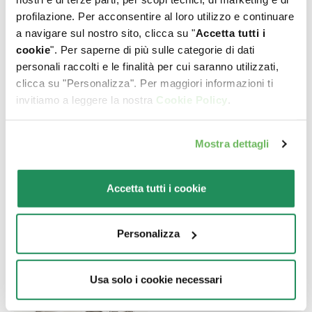
profilazione. Per acconsentire al loro utilizzo e continuare
a navigare sul nostro sito, clicca su "
Accetta tutti i
LIFESTAGE • Adult
GRAIN FREE
cookie
". Per saperne di più sulle categorie di dati
personali raccolti e le finalità per cui saranno utilizzati,
Sterilized Salmone
FORMULA • Adult
clicca su "Personalizza". Per maggiori informazioni ti
Pesce
Alimento completo per
invitiamo a leggere la nostra
Cookie Policy
.
gatti adulti castrati o
Alimento completo per
sterilizzati
gatti adulti. Prodotto
Mostra dettagli
senza cereali.
Accetta tutti i cookie
Personalizza
Usa solo i cookie necessari