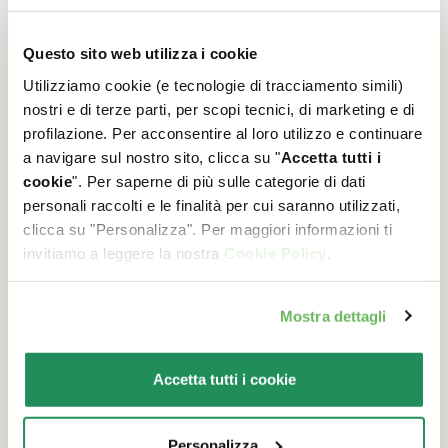
Questo sito web utilizza i cookie
Utilizziamo cookie (e tecnologie di tracciamento simili)
nostri e di terze parti, per scopi tecnici, di marketing e di
profilazione. Per acconsentire al loro utilizzo e continuare
a navigare sul nostro sito, clicca su "
Accetta tutti i
cookie
". Per saperne di più sulle categorie di dati
personali raccolti e le finalità per cui saranno utilizzati,
clicca su "Personalizza". Per maggiori informazioni ti
Sterilizzazione del gatto: perché è
invitiamo a leggere la nostra
Cookie Policy
.
necessaria
Mostra dettagli
Quali sono i reali benefici di questo
intervento chirurgico?
Accetta tutti i cookie
Leggi l'articolo
Personalizza