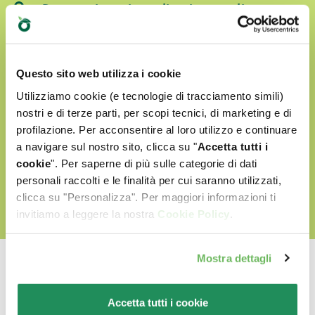
Preparati con ingredienti naturali
Senza coloranti artificiali
Senza OGM e Soia
Questo sito web utilizza i cookie
Cruelty free
Utilizziamo cookie (e tecnologie di tracciamento simili)
nostri e di terze parti, per scopi tecnici, di marketing e di
profilazione. Per acconsentire al loro utilizzo e continuare
a navigare sul nostro sito, clicca su "
Accetta tutti i
SCOPRI IL NOSTRO MONDO D'AMORE
cookie
". Per saperne di più sulle categorie di dati
personali raccolti e le finalità per cui saranno utilizzati,
clicca su "Personalizza". Per maggiori informazioni ti
invitiamo a leggere la nostra
Cookie Policy
.
Mostra dettagli
Accetta tutti i cookie