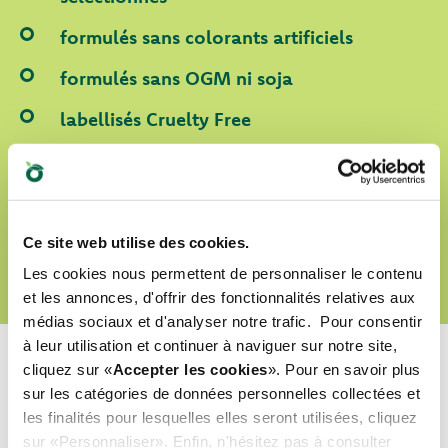
formulés sans colorants artificiels
formulés sans OGM ni soja
labellisés Cruelty Free
DÉCOUVRIR NOTRE MONDE D’AMOUR
Ce site web utilise des cookies.
Les cookies nous permettent de personnaliser le contenu
et les annonces, d'offrir des fonctionnalités relatives aux
médias sociaux et d'analyser notre trafic. Pour consentir
à leur utilisation et continuer à naviguer sur notre site,
cliquez sur «
Accepter les cookies
». Pour en savoir plus
sur les catégories de données personnelles collectées et
les finalités pour lesquelles elles seront utilisées, cliquez
Quel est leur préféré ?
sur «Personnaliser». Enfin, n'hésitez pas à consulter