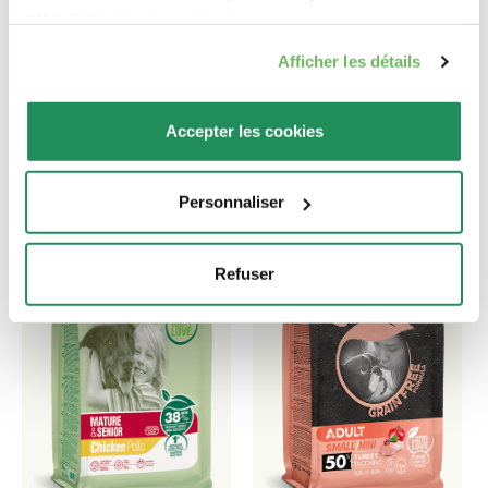
notre
Politique de cookies
.
Découvrez nos meilleurs produits pour votre
Afficher les détails
animal de compagnie !
Accepter les cookies
Personnaliser
Refuser