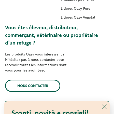
Litières Oasy Pure
Litières Oasy Vegetal
Vous êtes éleveur, distributeur,
commerçant, vétérinaire ou propriétaire
d’un refuge ?
Les produits Oasy vous intéressent ?
N’hésitez pas à nous contacter pour
recevoir toutes les informations dont
vous pourriez avoir besoin.
NOUS CONTACTER
Sconti, novità e consigli!
© 2021 Oasy. Tous droits réservés.