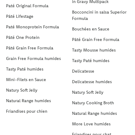
in Gravy Multipack
Paté Original Formula
Bocconcini in salsa Superior
Pâté Lifestage
Formula
Paté Monoprotein Formula
Bouchées en Sauce
Pâté One Protein
Pâté Grain Free Formula
Pâté Grain Free Formula
Tasty Mousse humides
Grain Free Formula humides
Tasty Paté humides
Tasty Paté humides
Delicatesse
Mini-Filets en Sauce
Delicatesse humides
Natury Soft Jelly
Natury Soft Jelly
Natural Range humides
Natury Cooking Broth
Friandises pour chien
Natural Range humides
More Love humides
Friandises pour chat