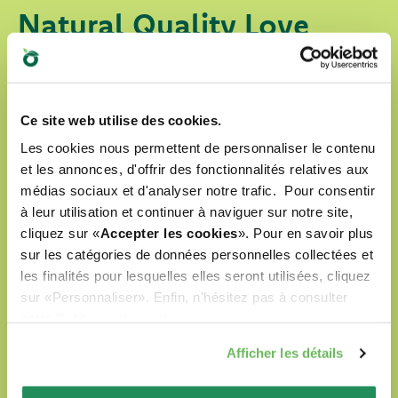
Natural Quality Love
Oasy, c’est un Monde d’Amour pour vos amis à
quatre pattes.
Ce site web utilise des cookies.
Nos produits sont :
Les cookies nous permettent de personnaliser le contenu
et les annonces, d'offrir des fonctionnalités relatives aux
préparés avec des ingrédients naturels
médias sociaux et d'analyser notre trafic. Pour consentir
sélectionnés
à leur utilisation et continuer à naviguer sur notre site,
cliquez sur «
Accepter les cookies
». Pour en savoir plus
formulés sans colorants artificiels
sur les catégories de données personnelles collectées et
les finalités pour lesquelles elles seront utilisées, cliquez
formulés sans OGM ni soja
sur «Personnaliser». Enfin, n'hésitez pas à consulter
labellisés Cruelty Free
notre
Politique de cookies
.
Afficher les détails
DÉCOUVRIR NOTRE MONDE D’AMOUR