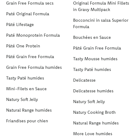
Grain Free Formula secs
Original Formula Mini Fillets
in Gravy Multipack
Paté Original Formula
Bocconcini in salsa Superior
Pâté Lifestage
Formula
Paté Monoprotein Formula
Bouchées en Sauce
Pâté One Protein
Pâté Grain Free Formula
Pâté Grain Free Formula
Tasty Mousse humides
Grain Free Formula humides
Tasty Paté humides
Tasty Paté humides
Delicatesse
Mini-Filets en Sauce
Delicatesse humides
Natury Soft Jelly
Natury Soft Jelly
Natural Range humides
Natury Cooking Broth
Friandises pour chien
Natural Range humides
More Love humides