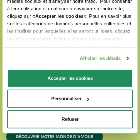
médias sociaux et d'analyser notre trafic. Pour consentir
Natural Quality Love
à leur utilisation et continuer à naviguer sur notre site,
cliquez sur «
Accepter les cookies
». Pour en savoir plus
sur les catégories de données personnelles collectées et
Oasy, c’est un Monde d’Amour pour vos amis à
les finalités pour lesquelles elles seront utilisées, cliquez
quatre pattes.
sur «Personnaliser». Enfin, n'hésitez pas à consulter
Nos produits sont :
notre
Politique de cookies
.
Afficher les détails
préparés avec des ingrédients naturels
sélectionnés
Accepter les cookies
formulés sans colorants artificiels
formulés sans OGM ni soja
Personnaliser
labellisés Cruelty Free
Refuser
DÉCOUVRIR NOTRE MONDE D’AMOUR