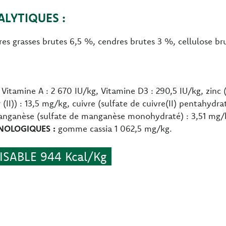
LYTIQUES :
res grasses brutes 6,5 %, cendres brutes 3 %, cellulose b
Vitamine A : 2 670 IU/kg, Vitamine D3 : 290,5 IU/kg, zinc 
(II)) : 13,5 mg/kg, cuivre (sulfate de cuivre(II) pentahydr
anganèse (sulfate de manganèse monohydraté) : 3,51 mg/kg
NOLOGIQUES :
gomme cassia 1 062,5 mg/kg.
SABLE 944 Kcal/Kg