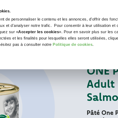
okies.
t de personnaliser le contenu et les annonces, d'offrir des fonct
WORLD OF LOVE
POUR VOTRE CHIEN
POU
x et d'analyser notre trafic. Pour consentir à leur utilisation et 
iquez sur «
Accepter les cookies
». Pour en savoir plus sur les c
tées et les finalités pour lesquelles elles seront utilisées, cliqu
hésitez pas à consulter notre
Politique de cookies
.
Pour votre chien
BOÎTES MONOPRO
ONE P
Adult
Salm
Pâté One P