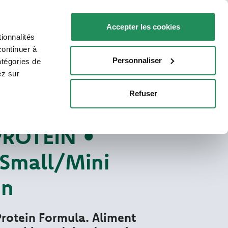
FR
Faq
Nous contacter
Accepter les cookies
ionnalités
R VOTRE CHAT
POINTS DE VENTE
continuer à
Personnaliser
atégories de
ez sur
Refuser
Pâté One Protein
TÉINÉES POUR CHIEN
ROTEIN •
 Small/Mini
on
rotein Formula. Aliment