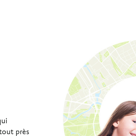
e
qui
tout près