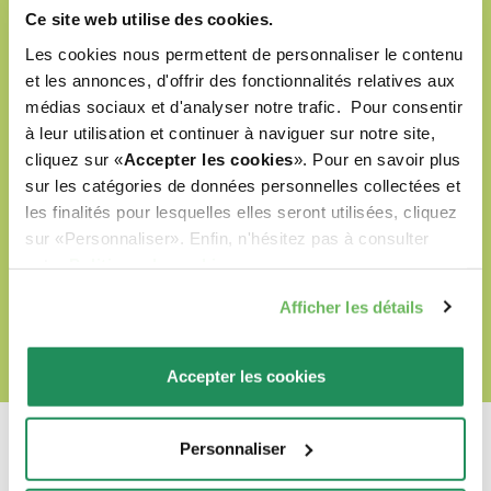
préparés avec des ingrédients naturels
Ce site web utilise des cookies.
sélectionnés
Les cookies nous permettent de personnaliser le contenu
et les annonces, d'offrir des fonctionnalités relatives aux
formulés sans colorants artificiels
médias sociaux et d'analyser notre trafic. Pour consentir
formulés sans OGM ni soja
à leur utilisation et continuer à naviguer sur notre site,
cliquez sur «
Accepter les cookies
». Pour en savoir plus
labellisés Cruelty Free
sur les catégories de données personnelles collectées et
les finalités pour lesquelles elles seront utilisées, cliquez
sur «Personnaliser». Enfin, n'hésitez pas à consulter
notre
Politique de cookies
.
DÉCOUVRIR NOTRE MONDE D’AMOUR
Afficher les détails
Accepter les cookies
Personnaliser