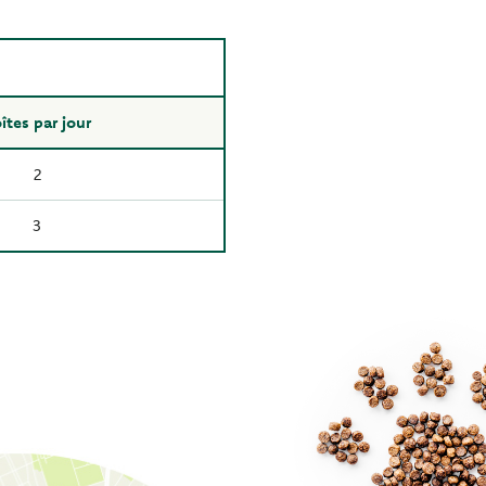
îtes par jour
2
3