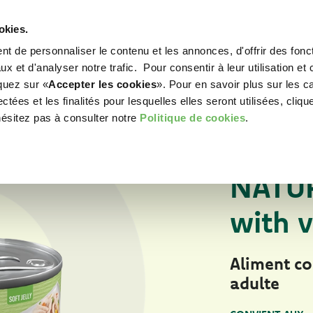
okies.
t de personnaliser le contenu et les annonces, d'offrir des fonct
WORLD OF LOVE
POUR VOTRE CHIEN
POU
x et d'analyser notre trafic. Pour consentir à leur utilisation et 
iquez sur «
Accepter les cookies
». Pour en savoir plus sur les c
tées et les finalités pour lesquelles elles seront utilisées, cliqu
hésitez pas à consulter notre
Politique de cookies
.
Pour votre chien
ALIMENTS HUMIDE
NATUR
with 
Aliment c
adulte