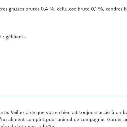
res grasses brutes 0,4 %, cellulose brute 0,1 %, cendres 
 gélifiants.
te. Veillez à ce que votre chien ait toujours accès à un bo
'un aliment complet pour animal de compagnie. Garder au fr
ro de lot : voir la boîte.