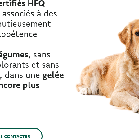
ertifiés HFQ
, associés à des
inutieusement
appétence
légumes
, sans
lorants et sans
ls, dans une
gelée
encore plus
S CONTACTER