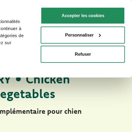
FR
Faq
Nous contacter
Accepter les cookies
ionnalités
R VOTRE CHAT
POINTS DE VENTE
continuer à
Personnaliser
atégories de
ez sur
Refuser
Natury Soft Jelly
S NATURELS POUR CHIENS
Y • Chicken
vegetables
omplémentaire pour chien