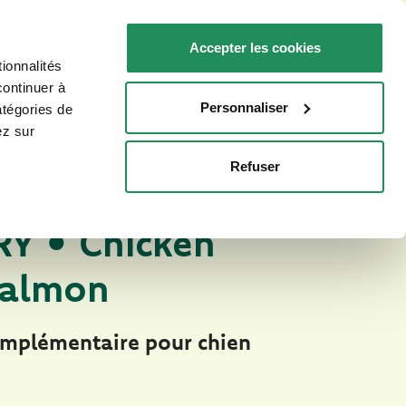
FR
Faq
Nous contacter
Accepter les cookies
ionnalités
R VOTRE CHAT
POINTS DE VENTE
continuer à
Personnaliser
atégories de
ez sur
Refuser
Natury Soft Jelly
S NATURELS POUR CHIENS
Y • Chicken
salmon
omplémentaire pour chien