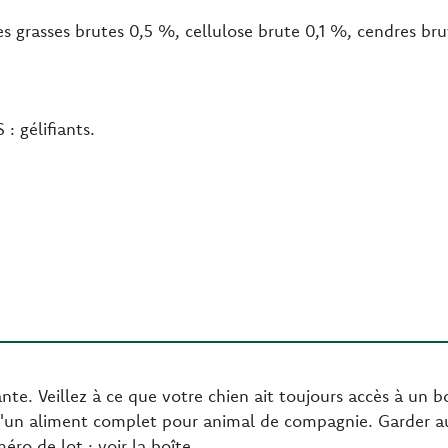
es grasses brutes 0,5 %, cellulose brute 0,1 %, cendres br
 gélifiants.
te. Veillez à ce que votre chien ait toujours accès à un bo
'un aliment complet pour animal de compagnie. Garder au fr
ro de lot : voir la boîte.