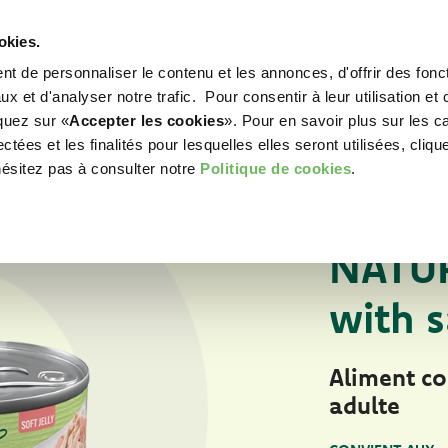
okies.
t de personnaliser le contenu et les annonces, d'offrir des fonct
WORLD OF LOVE
POUR VOTRE CHIEN
POU
x et d'analyser notre trafic. Pour consentir à leur utilisation et 
iquez sur «
Accepter les cookies
». Pour en savoir plus sur les c
tées et les finalités pour lesquelles elles seront utilisées, cliqu
hésitez pas à consulter notre
Politique de cookies
.
Pour votre chien
ALIMENTS HUMIDE
NATUR
with 
Aliment c
adulte