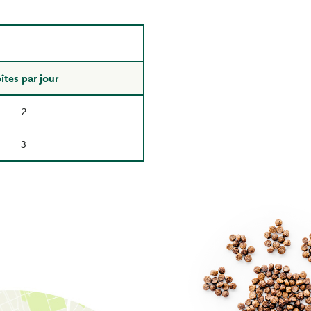
îtes par jour
2
3