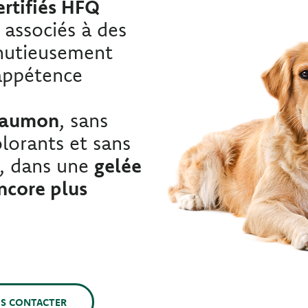
ertifiés HFQ
, associés à des
inutieusement
appétence
 saumon
, sans
lorants et sans
ls, dans une
gelée
encore plus
S CONTACTER