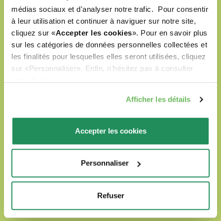
médias sociaux et d'analyser notre trafic. Pour consentir
à leur utilisation et continuer à naviguer sur notre site,
Natural Quality Love
cliquez sur «
Accepter les cookies
». Pour en savoir plus
sur les catégories de données personnelles collectées et
les finalités pour lesquelles elles seront utilisées, cliquez
Oasy, c’est un Monde d’Amour pour vos amis à
sur «Personnaliser». Enfin, n'hésitez pas à consulter
quatre pattes.
notre
Politique de cookies
.
Nos produits sont :
Afficher les détails
préparés avec des ingrédients naturels
Accepter les cookies
sélectionnés
formulés sans colorants artificiels
Personnaliser
formulés sans OGM ni soja
Refuser
labellisés Cruelty Free