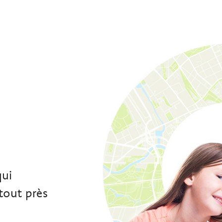
e
qui
tout près