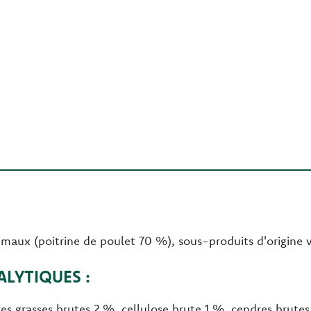
imaux (poitrine de poulet 70 %), sous-produits d'origine 
LYTIQUES :
es grasses brutes 2 %, cellulose brute 1 %, cendres brute