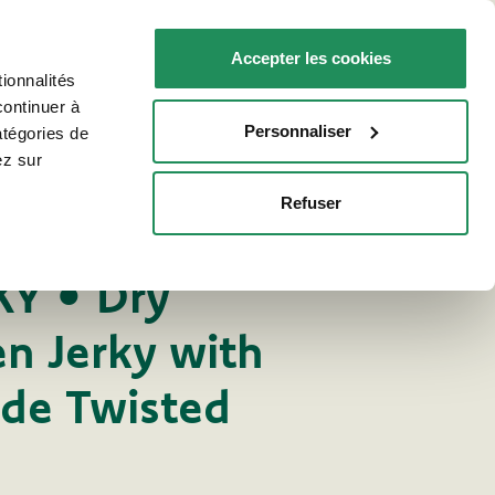
FR
Faq
Nous contacter
Accepter les cookies
ionnalités
R VOTRE CHAT
POINTS DE VENTE
continuer à
Personnaliser
atégories de
ez sur
Refuser
Friandises pour chien
CHIEN
Y • Dry
n Jerky with
de Twisted