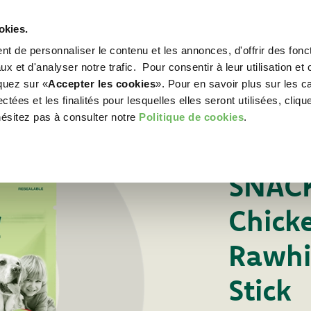
okies.
t de personnaliser le contenu et les annonces, d'offrir des fonct
WORLD OF LOVE
POUR VOTRE CHIEN
POU
x et d'analyser notre trafic. Pour consentir à leur utilisation et 
iquez sur «
Accepter les cookies
». Pour en savoir plus sur les c
tées et les finalités pour lesquelles elles seront utilisées, cliqu
hésitez pas à consulter notre
Politique de cookies
.
Pour votre chien
FRIANDISE POUR 
SNACK
Chicke
Rawhi
Stick