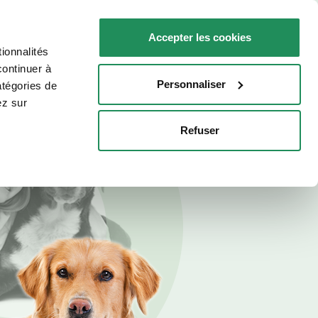
FR
Faq
Nous contacter
Accepter les cookies
ionnalités
R VOTRE CHAT
POINTS DE VENTE
continuer à
Personnaliser
atégories de
ez sur
Refuser