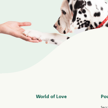
World of Love
Pou
Secc