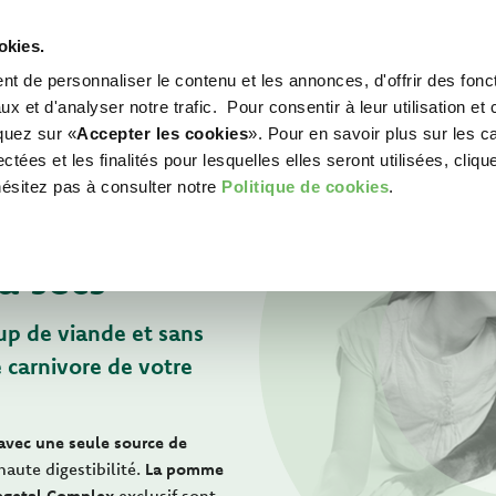
okies.
t de personnaliser le contenu et les annonces, d'offrir des fonct
WORLD OF LOVE
POUR VOTRE CHIEN
POU
x et d'analyser notre trafic. Pour consentir à leur utilisation et 
iquez sur «
Accepter les cookies
». Pour en savoir plus sur les c
tées et les finalités pour lesquelles elles seront utilisées, cliqu
hésitez pas à consulter notre
Politique de cookies
.
a secs
up de viande et sans
e carnivore de votre
 avec une seule source de
haute digestibilité.
La pomme
egetal Complex
exclusif sont