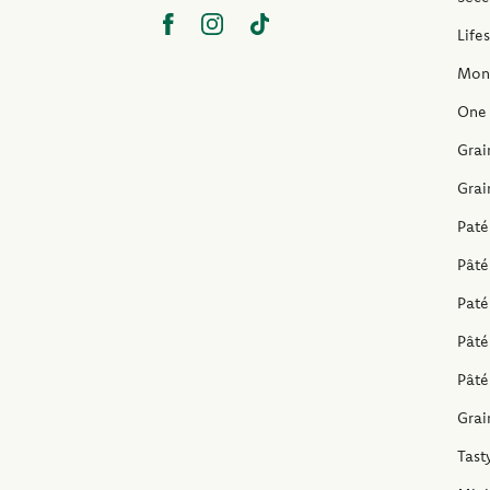
Life
Mon
One 
Grai
Grai
Paté
Pâté
Paté
Pâté
Pâté
Grai
Tast