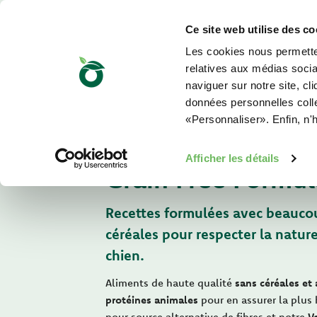
Ce site web utilise des co
Les cookies nous permetten
relatives aux médias sociau
naviguer sur notre site, cl
données personnelles collec
«Personnaliser». Enfin, n'
Pour votre chien
Afficher les détails
Grain Free Formul
Recettes formulées avec beauco
céréales pour respecter la natur
chien.
Aliments de haute qualité
sans céréales et
protéines animales
pour en assurer la plus 
pour source alternative de fibres et notre
V