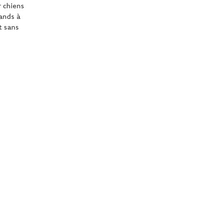
 chiens
ands à
t sans