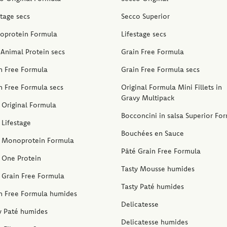
stage secs
Secco Superior
oprotein Formula
Lifestage secs
Animal Protein secs
Grain Free Formula
n Free Formula
Grain Free Formula secs
n Free Formula secs
Original Formula Mini Fillets in
Gravy Multipack
 Original Formula
Bocconcini in salsa Superior Fo
 Lifestage
Bouchées en Sauce
 Monoprotein Formula
Pâté Grain Free Formula
 One Protein
Tasty Mousse humides
 Grain Free Formula
Tasty Paté humides
n Free Formula humides
Delicatesse
y Paté humides
Delicatesse humides