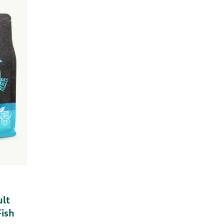
lt
ish