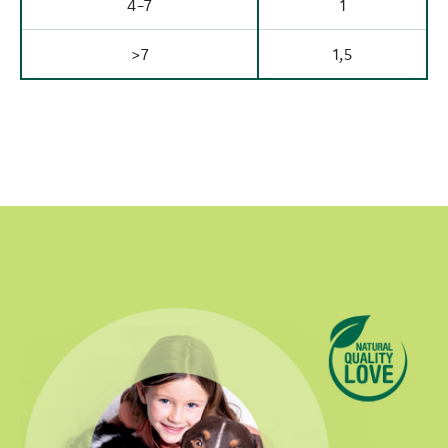
4-7
1
>7
1,5