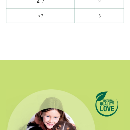
4-7
2
>7
3