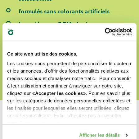
formulés sans colorants artificiels
formulés sans OGM ni soja
labellisés Cruelty Free
Ce site web utilise des cookies.
DÉCOUVRIR NOTRE MONDE D’AMOUR
Les cookies nous permettent de personnaliser le contenu
et les annonces, d'offrir des fonctionnalités relatives aux
médias sociaux et d'analyser notre trafic. Pour consentir
à leur utilisation et continuer à naviguer sur notre site,
cliquez sur «
Accepter les cookies
». Pour en savoir plus
sur les catégories de données personnelles collectées et
les finalités pour lesquelles elles seront utilisées, cliquez
sur «Personnaliser». Enfin, n'hésitez pas à consulter
notre
Politique de cookies
.
Quel est leur préféré ?
Afficher les détails