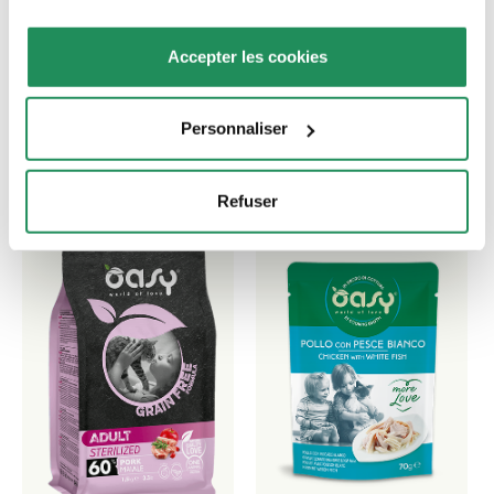
Découvrez nos meilleurs produits pour votre
Accepter les cookies
animal de compagnie !
Personnaliser
Refuser