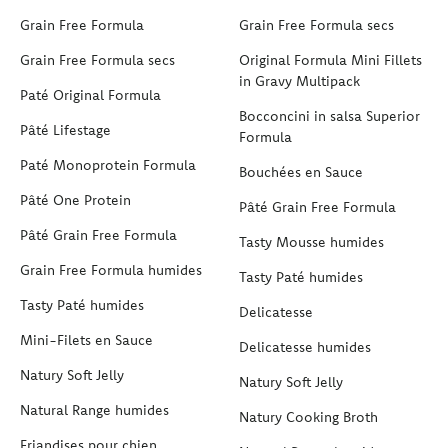
Grain Free Formula
Grain Free Formula secs
Grain Free Formula secs
Original Formula Mini Fillets
in Gravy Multipack
Paté Original Formula
Bocconcini in salsa Superior
Pâté Lifestage
Formula
Paté Monoprotein Formula
Bouchées en Sauce
Pâté One Protein
Pâté Grain Free Formula
Pâté Grain Free Formula
Tasty Mousse humides
Grain Free Formula humides
Tasty Paté humides
Tasty Paté humides
Delicatesse
Mini-Filets en Sauce
Delicatesse humides
Natury Soft Jelly
Natury Soft Jelly
Natural Range humides
Natury Cooking Broth
Friandises pour chien