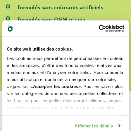
formulés sans colorants artificiels
formulés sans OGM ni soja
labellisés Cruelty Free
Ce site web utilise des cookies.
DÉCOUVRIR NOTRE MONDE D’AMOUR
Les cookies nous permettent de personnaliser le contenu
et les annonces, d'offrir des fonctionnalités relatives aux
médias sociaux et d'analyser notre trafic. Pour consentir
à leur utilisation et continuer à naviguer sur notre site,
cliquez sur «
Accepter les cookies
». Pour en savoir plus
sur les catégories de données personnelles collectées et
les finalités pour lesquelles elles seront utilisées, cliquez
sur «Personnaliser». Enfin, n'hésitez pas à consulter
notre
Politique de cookies
.
Quel est leur préféré ?
Afficher les détails