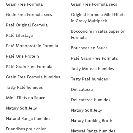
Grain Free Formula
Grain Free Formula secs
Grain Free Formula secs
Original Formula Mini Fillets
in Gravy Multipack
Paté Original Formula
Bocconcini in salsa Superior
Pâté Lifestage
Formula
Paté Monoprotein Formula
Bouchées en Sauce
Pâté One Protein
Pâté Grain Free Formula
Pâté Grain Free Formula
Tasty Mousse humides
Grain Free Formula humides
Tasty Paté humides
Tasty Paté humides
Delicatesse
Mini-Filets en Sauce
Delicatesse humides
Natury Soft Jelly
Natury Soft Jelly
Natural Range humides
Natury Cooking Broth
Friandises pour chien
Natural Range humides