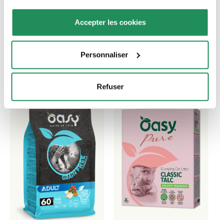
Découvrez nos meilleurs produits pour votre
Accepter les cookies
animal de compagnie !
Personnaliser
Refuser