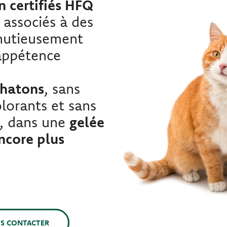
n certifiés HFQ
, associés à des
inutieusement
appétence
chatons
, sans
lorants et sans
ls, dans une
gelée
encore plus
S CONTACTER