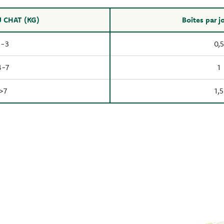
 CHAT (KG)
Boîtes par j
1-3
0,5
4-7
1
>7
1,5