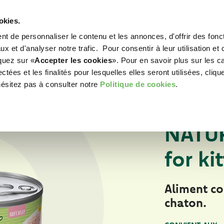
okies.
t de personnaliser le contenu et les annonces, d'offrir des fonct
WORLD OF LOVE
POUR VOTRE CHIEN
POU
x et d'analyser notre trafic. Pour consentir à leur utilisation et 
iquez sur «
Accepter les cookies
». Pour en savoir plus sur les c
tées et les finalités pour lesquelles elles seront utilisées, cliqu
hésitez pas à consulter notre
Politique de cookies
.
Pour votre chat
ALIMENTS HUMIDE
NATUR
for ki
Aliment c
chaton.