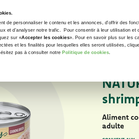
okies.
t de personnaliser le contenu et les annonces, d'offrir des fonct
WORLD OF LOVE
POUR VOTRE CHIEN
POU
x et d'analyser notre trafic. Pour consentir à leur utilisation et 
iquez sur «
Accepter les cookies
». Pour en savoir plus sur les c
tées et les finalités pour lesquelles elles seront utilisées, cliqu
hésitez pas à consulter notre
Politique de cookies
.
Pour votre chat
ALIMENTS HUMIDE
NATUR
shrim
Aliment c
adulte