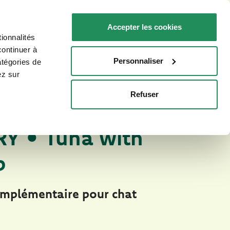
FR
Faq
Nous contacter
Accepter les cookies
ionnalités
R VOTRE CHAT
POINTS DE VENTE
continuer à
Personnaliser
atégories de
ez sur
Refuser
Natury Cooking Broth
S NATURELS POUR CHATS
Y • Tuna with
p
omplémentaire pour chat