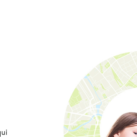
e
qui