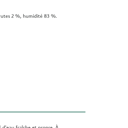
brutes 2 %, humidité 83 %.
 d'eau fraîche et propre. À