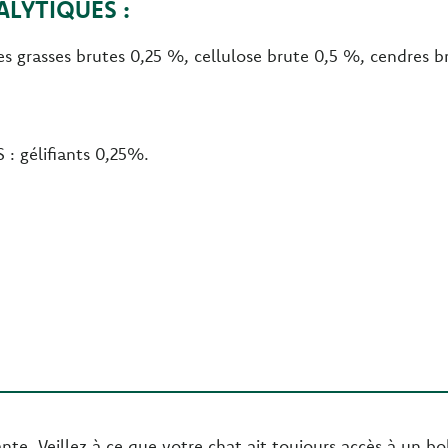
LYTIQUES :
es grasses brutes 0,25 %, cellulose brute 0,5 %, cendres 
 gélifiants 0,25%.
te. Veillez à ce que votre chat ait toujours accès à un bol