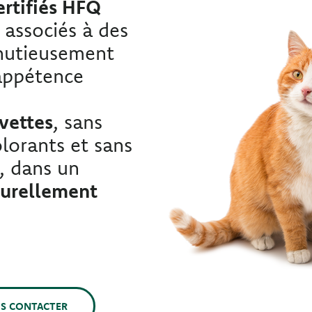
ertifiés HFQ
, associés à des
inutieusement
appétence
vettes
, sans
lorants et sans
s, dans un
turellement
S CONTACTER